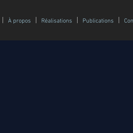
À propos
Réalisations
Publications
Con