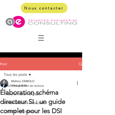
Nous contacter
Post
Tous les posts
Matteo ZAMOLO
Tous les posts
9 mars
5 min de lecture
Élaboration schéma
Transformation Digitale
directeur SI : un guide
Infrastructure & Datacenter
complet pour les DSI
Cloud & Hybridation