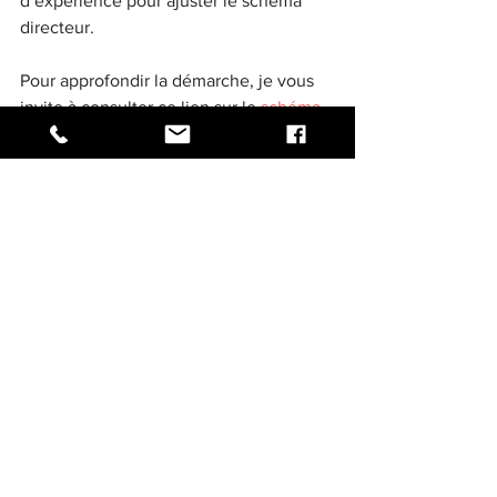
d’expérience pour ajuster le schéma 
directeur.
Pour approfondir la démarche, je vous 
invite à consulter ce lien sur le 
schéma 
directeur si pour dsi
, qui propose des 
ressources complémentaires et des 
exemples concrets.
Prêt à transformer votre IT ?
Vers une transformation 
digitale maîtrisée et 
durable
L’élaboration d’un schéma directeur SI 