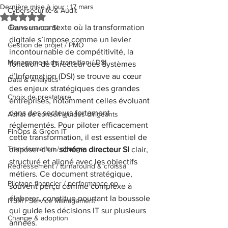
Dernière mise à jour :
17 mars
Cybersécurité & Audit
Noté NaN étoiles sur 5.
Dans un contexte où la transformation 
Gouvernance SI
digitale s’impose comme un levier 
Gestion de projet / PMO
incontournable de compétitivité, la 
Management de transition / DSI
fonction de Directeur des Systèmes 
d’Information (DSI) se trouve au cœur 
Data & Analytics
des enjeux stratégiques des grandes 
Choix de prestataire
entreprises, notamment celles évoluant 
dans des secteurs fortement 
Achat de conseil (guides dirigeants
réglementés. Pour piloter efficacement 
FinOps & Green IT
cette transformation, il est essentiel de 
Transformation / change
disposer d’un 
schéma directeur SI
 clair, 
structuré et aligné avec les objectifs 
Redressement / turnaround & croissa
métiers. Ce document stratégique, 
Pilotage financier / performance op
souvent perçu comme complexe à 
élaborer, constitue pourtant la boussole 
ITSM / Service Management
qui guide les décisions IT sur plusieurs 
Change & adoption
années.