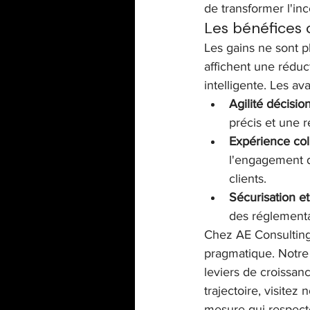
de transformer l'i
Les bénéfices 
Les gains ne sont p
affichent une réduc
intelligente. Les a
Agilité décision
précis et une 
Expérience coll
l'engagement d
clients.
Sécurisation et
des réglementa
Chez AE Consulting,
pragmatique. Notre 
leviers de croissa
trajectoire, visitez n
mesure qui respecte