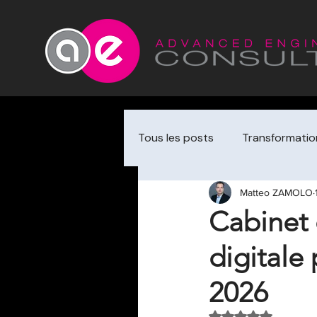
Tous les posts
Transformation
Matteo ZAMOLO
Cybersécurité & Audit
Cabinet 
digitale
Data & Analytics
Choix 
2026
Transformation / change
Noté NaN étoiles