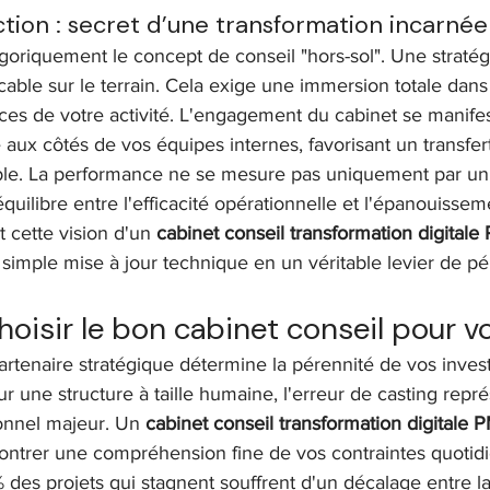
tion : secret d’une transformation incarnée
oriquement le concept de conseil "hors-sol". Une stratégi
icable sur le terrain. Cela exige une immersion totale dans
nces de votre activité. L'engagement du cabinet se manife
aux côtés de vos équipes internes, favorisant un transfer
e. La performance ne se mesure pas uniquement par un
l'équilibre entre l'efficacité opérationnelle et l'épanouisse
t cette vision d'un 
cabinet conseil transformation digitale
simple mise à jour technique en un véritable levier de pé
isir le bon cabinet conseil pour v
artenaire stratégique détermine la pérennité de vos inves
r une structure à taille humaine, l'erreur de casting repr
ionnel majeur. Un 
cabinet conseil transformation digitale 
montrer une compréhension fine de vos contraintes quotid
des projets qui stagnent souffrent d'un décalage entre l