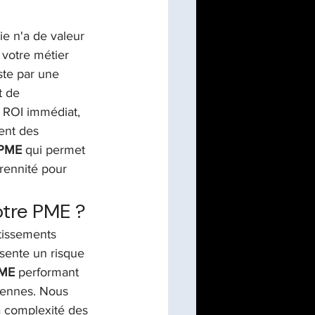
e n'a de valeur 
 votre métier 
ste par une 
t de 
 ROI immédiat, 
ment des 
 PME
 qui permet 
rennité pour 
otre PME ?
tissements 
ésente un risque 
PME
 performant 
iennes. Nous 
a complexité des 