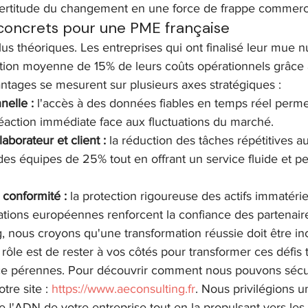
ncertitude du changement en une force de frappe commerc
concrets pour une PME française
lus théoriques. Les entreprises qui ont finalisé leur mue 
tion moyenne de 15% de leurs coûts opérationnels grâce à
vantages se mesurent sur plusieurs axes stratégiques :
nelle :
 l'accès à des données fiables en temps réel perme
réaction immédiate face aux fluctuations du marché.
aborateur et client :
 la réduction des tâches répétitives 
es équipes de 25% tout en offrant un service fluide et pe
 conformité :
 la protection rigoureuse des actifs immatérie
tions européennes renforcent la confiance des partenair
 nous croyons qu'une transformation réussie doit être in
rôle est de rester à vos côtés pour transformer ces défis
nce pérennes. Pour découvrir comment nous pouvons sécur
otre site : 
https://www.aeconsulting.fr
. Nous privilégions 
 l'ADN de votre entreprise tout en la propulsant vers les