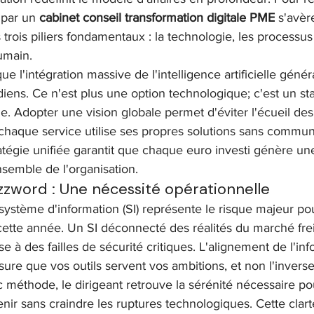
par un 
cabinet conseil transformation digitale PME
 s'avèr
s trois piliers fondamentaux : la technologie, les processus
humain.
l'intégration massive de l'intelligence artificielle génér
idiens. Ce n'est plus une option technologique; c'est un s
. Adopter une vision globale permet d'éviter l'écueil des 
haque service utilise ses propres solutions sans commun
atégie unifiée garantit que chaque euro investi génère un
semble de l'organisation.
zword : Une nécessité opérationnelle
ystème d'information (SI) représente le risque majeur po
ette année. Un SI déconnecté des réalités du marché frei
se à des failles de sécurité critiques. L'alignement de l'inf
sure que vos outils servent vos ambitions, et non l'inverse
c méthode, le dirigeant retrouve la sérénité nécessaire pou
enir sans craindre les ruptures technologiques. Cette clart