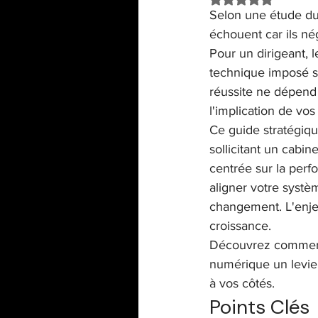
Selon une étude du
échouent car ils né
ITSM / Service Management
Pour un dirigeant, l
technique imposé sa
réussite ne dépend p
l'implication de vos
Ce guide stratégiqu
sollicitant un cabi
centrée sur la per
aligner votre systèm
changement. L'enjeu
croissance.
Découvrez comment c
numérique un levier
à vos côtés.
Points Clés