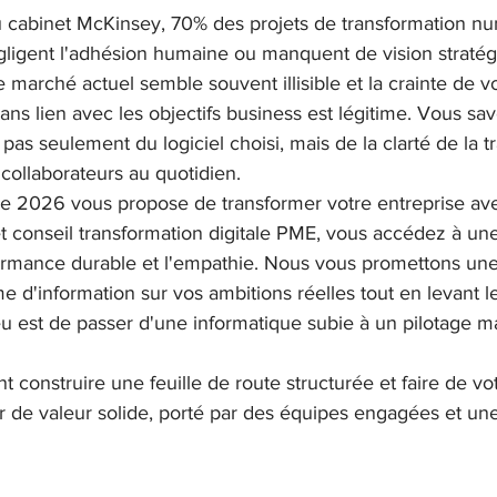
 cabinet McKinsey, 70% des projets de transformation n
gligent l'adhésion humaine ou manquent de vision stratég
Change & adoption
M&A / intégration IT
Gesti
e marché actuel semble souvent illisible et la crainte de vo
ns lien avec les objectifs business est légitime. Vous sav
as seulement du logiciel choisi, mais de la clarté de la tr
 collaborateurs au quotidien.
e 2026 vous propose de transformer votre entreprise ave
net conseil transformation digitale PME, vous accédez à u
formance durable et l'empathie. Nous vous promettons un
e d'information sur vos ambitions réelles tout en levant l
 est de passer d'une informatique subie à un pilotage maî
onstruire une feuille de route structurée et faire de votr
 de valeur solide, porté par des équipes engagées et une