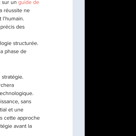
 sur un 
guide de 
a réussite ne 
t l'humain.
précis des 
ogie structurée.
la phase de 
stratégie. 
rchera 
 technologique. 
oissance, sans 
tial et une 
s cette approche 
atégie avant la 