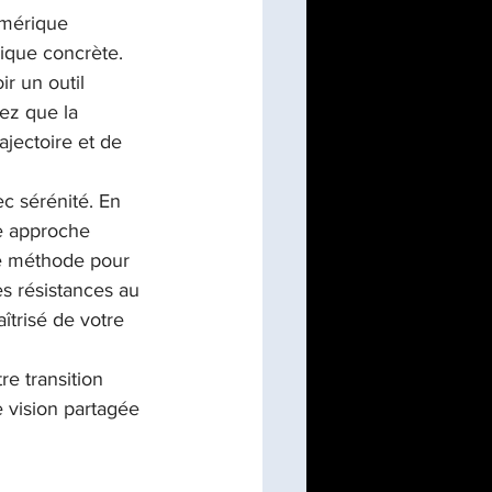
umérique 
ique concrète. 
on de programme/PMO
ir un outil 
ez que la 
ajectoire et de 
c sérénité. En 
ne approche 
e méthode pour 
es résistances au 
trisé de votre 
e transition 
 vision partagée 