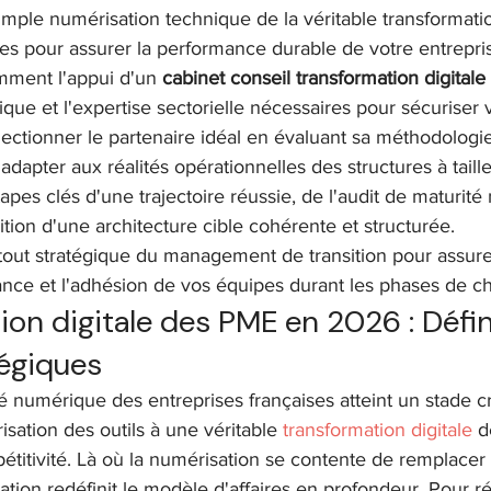
imple numérisation technique de la véritable transformati
res pour assurer la performance durable de votre entrepri
ment l'appui d'un 
cabinet conseil transformation digital
gique et l'expertise sectorielle nécessaires pour sécuriser 
ectionner le partenaire idéal en évaluant sa méthodologie
'adapter aux réalités opérationnelles des structures à tail
tapes clés d'une trajectoire réussie, de l'audit de maturité 
nition d'une architecture cible cohérente et structurée.
out stratégique du management de transition pour assurer
nce et l'adhésion de vos équipes durant les phases de 
on digitale des PME en 2026 : Défini
tégiques
é numérique des entreprises françaises atteint un stade cr
sation des outils à une véritable 
transformation digitale
 d
pétitivité. Là où la numérisation se contente de remplacer 
mation redéfinit le modèle d'affaires en profondeur. Pour ré