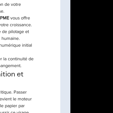
on de votre 
se.
e PME
 vous offre 
votre croissance.
 de pilotage et 
le humaine.
numérique initial 
 la continuité de 
changement.
tion et 
itique. Passer 
evient le moteur 
le papier par 
ussir ce virage, 