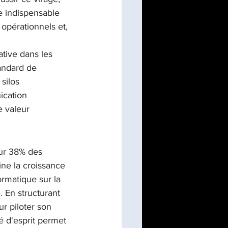
e indispensable 
 opérationnels et, 
ative dans les 
tandard de 
silos 
ication 
e valeur 
ur 38% des 
ne la croissance 
ormatique sur la 
. En structurant 
r piloter son 
é d'esprit permet 