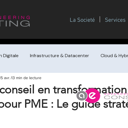
La Societé
Services
 Digitale
Infrastructure & Datacenter
Cloud & Hybr
15 avr.
13 min de lecture
Gouvernance SI
Gestion de projet / PMO
Management
conseil en transformation
 pour PME : Le guide stra
de prestataire
Achat de conseil (guides dirigeants
F
Redressement / turnaround & croissa
Pilotage financi
 sur 5.