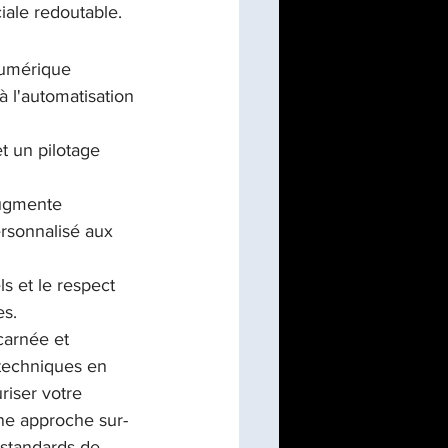
iale redoutable.
numérique 
 l'automatisation 
t un pilotage 
augmente 
rsonnalisé aux 
ls et le respect 
es.
carnée et 
 techniques en 
iser votre 
une approche sur-
 standards de 