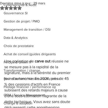
Dernière mise à jour :
29 mars
Cybersécurité & Audit
Noté NaN étoiles sur 5.
Gouvernance SI
Gestion de projet / PMO
Management de transition / DSI
Data & Analytics
Choix de prestataire
Achat de conseil (guides dirigeants
Une opération de 
carve out
 réussie ne 
FinOps & Green IT
se mesure pas à la rapidité de la 
Transformation / change
signature, mais à la sérénité du premier 
jour d'autonomie. En 2024, près de 45 
Redressement / turnaround & croissa
% des cessions d'actifs en France 
Pilotage financier / performance op
subissent des retards majeurs à cause 
ITSM / Service Management
d'une sous-estimation flagrante de la 
dette technique. Vous avez sans doute 
Change & adoption
déjà ressenti cette appréhension 