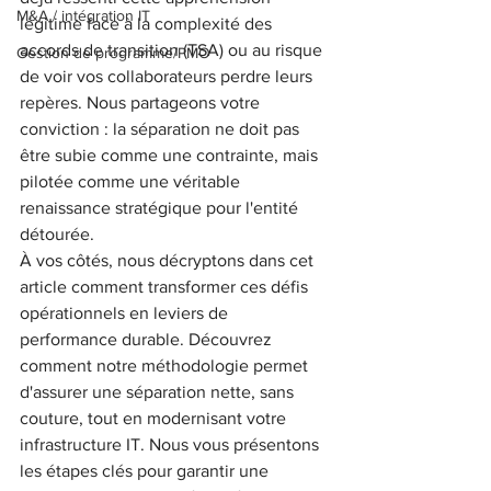
M&A / intégration IT
légitime face à la complexité des 
accords de transition (TSA) ou au risque 
Gestion de programme/PMO
de voir vos collaborateurs perdre leurs 
repères. Nous partageons votre 
conviction : la séparation ne doit pas 
être subie comme une contrainte, mais 
pilotée comme une véritable 
renaissance stratégique pour l'entité 
détourée.
À vos côtés, nous décryptons dans cet 
article comment transformer ces défis 
opérationnels en leviers de 
performance durable. Découvrez 
comment notre méthodologie permet 
d'assurer une séparation nette, sans 
couture, tout en modernisant votre 
infrastructure IT. Nous vous présentons 
les étapes clés pour garantir une 