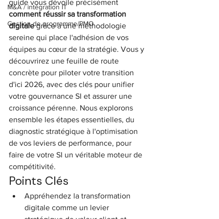
guide vous dévoile précisément 
M&A / intégration IT
comment réussir sa transformation 
Gestion de programme/PMO
digitale
 grâce à une méthodologie 
sereine qui place l'adhésion de vos 
équipes au cœur de la stratégie. Vous y 
découvrirez une feuille de route 
concrète pour piloter votre transition 
d'ici 2026, avec des clés pour unifier 
votre gouvernance SI et assurer une 
croissance pérenne. Nous explorons 
ensemble les étapes essentielles, du 
diagnostic stratégique à l'optimisation 
de vos leviers de performance, pour 
faire de votre SI un véritable moteur de 
compétitivité.
Points Clés
Appréhendez la transformation 
digitale comme un levier 