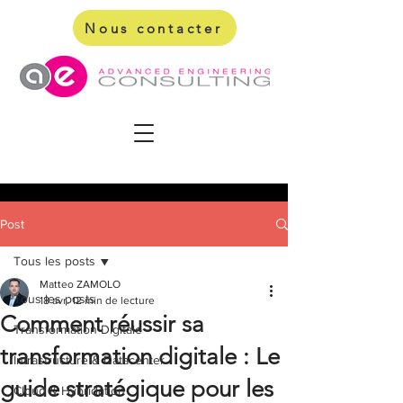
Nous contacter
Post
Tous les posts
Matteo ZAMOLO
Tous les posts
18 avr.
12 min de lecture
Comment réussir sa
Transformation Digitale
transformation digitale : Le
Infrastructure & Datacenter
guide stratégique pour les
Cloud & Hybridation