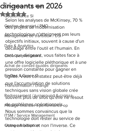
dirigeants en 2026
Cybersécurité & Audit
Noté NaN étoiles sur 5.
Gouvernance SI
Selon les analyses de McKinsey, 70 % 
Gestion de projet / PMO
des projets de modernisation 
technologique n'atteignent pas leurs 
Management de transition / DSI
objectifs initiaux, souvent à cause d'un 
Data & Analytics
décalage entre l'outil et l'humain. En 
tant que dirigeant, vous faites face à 
Choix de prestataire
une offre logicielle pléthorique et à une 
Achat de conseil (guides dirigeants
pression constante pour gagner en 
FinOps & Green IT
agilité. Vous constatez peut-être déjà 
que l'accumulation de solutions 
Transformation / change
techniques sans vision globale crée 
Redressement / turnaround & croissa
souvent plus de silos qu'elle ne résout 
de problèmes opérationnels.
Pilotage financier / performance op
Nous sommes convaincus que la 
ITSM / Service Management
technologie doit rester au service de 
Change & adoption
votre ambition et non l'inverse. Ce 