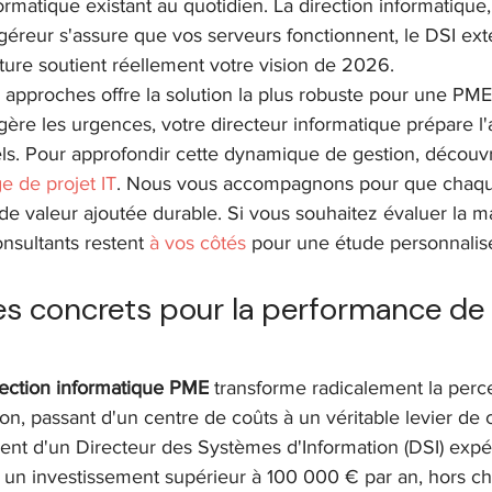
ormatique existant au quotidien. La direction informatique, 
ogéreur s'assure que vos serveurs fonctionnent, le DSI ext
cture soutient réellement votre vision de 2026. 
approches offre la solution la plus robuste pour une PM
gère les urgences, votre directeur informatique prépare l'
els. Pour approfondir cette dynamique de gestion, découv
ge de projet IT
. Nous vous accompagnons pour que chaque
de valeur ajoutée durable. Si vous souhaitez évaluer la ma
nsultants restent 
à vos côtés
 pour une étude personnalis
es concrets pour la performance de 
irection informatique PME
 transforme radicalement la perc
on, passant d'un centre de coûts à un véritable levier de 
ent d'un Directeur des Systèmes d'Information (DSI) exp
un investissement supérieur à 100 000 € par an, hors cha