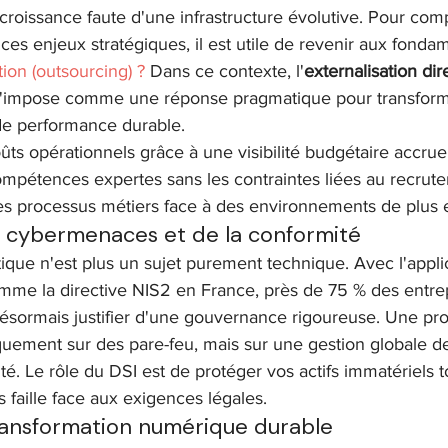
croissance faute d'une infrastructure évolutive. Pour com
s enjeux stratégiques, il est utile de revenir aux fondam
tion (outsourcing) ?
 Dans ce contexte, l'
externalisation dir
s'impose comme une réponse pragmatique pour transform
de performance durable.
ûts opérationnels grâce à une visibilité budgétaire accrue
mpétences expertes sans les contraintes liées au recrute
es processus métiers face à des environnements de plus e
s cybermenaces et de la conformité
ique n'est plus un sujet purement technique. Avec l'applic
me la directive NIS2 en France, près de 75 % des entrepr
sormais justifier d'une gouvernance rigoureuse. Une prot
uement sur des pare-feu, mais sur une gestion globale de
vité. Le rôle du DSI est de protéger vos actifs immatériels 
 faille face aux exigences légales.
transformation numérique durable