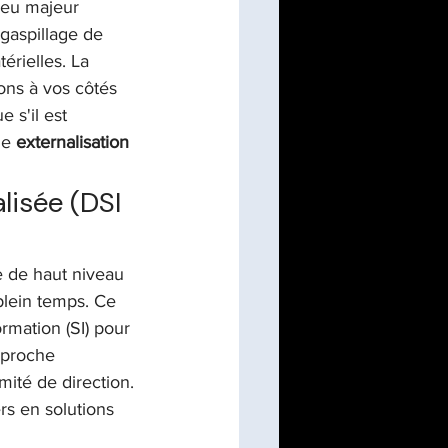
jeu majeur 
 gaspillage de 
érielles. La 
ons à vos côtés 
 s'il est 
ne 
externalisation 
lisée (DSI 
e de haut niveau 
plein temps. Ce 
mation (SI) pour 
pproche 
ité de direction. 
s en solutions 