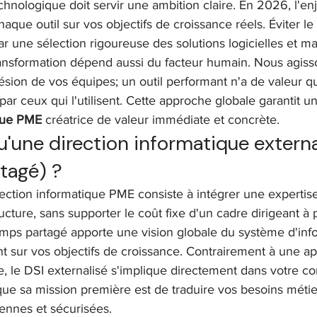
chnologique doit servir une ambition claire. En 2026, l'en
haque outil sur vos objectifs de croissance réels. Éviter le
 une sélection rigoureuse des solutions logicielles et mat
ransformation dépend aussi du facteur humain. Nous agiss
ésion de vos équipes; un outil performant n'a de valeur que
ar ceux qui l'utilisent. Cette approche globale garantit u
ique PME
 créatrice de valeur immédiate et concrète.
'une direction informatique externa
tagé) ?
irection informatique PME consiste à intégrer une expertis
ucture, sans supporter le coût fixe d'un cadre dirigeant à 
ps partagé apporte une vision globale du système d'infor
nt sur vos objectifs de croissance. Contrairement à une a
 le DSI externalisé s'implique directement dans votre com
e sa mission première est de traduire vos besoins métier
ennes et sécurisées. 