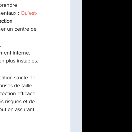
prendre 
entaux : 
Qu'est-
ection 
er un centre de 
.
ment interne.
n plus instables.
ation stricte de 
ises de taille 
ection efficace 
s risques et de 
tout en assurant 