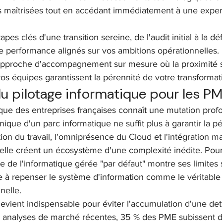
s maîtrisées tout en accédant immédiatement à une exper
tapes clés d'une transition sereine, de l'audit initial à la déf
de performance alignés sur vos ambitions opérationnelles.
pproche d'accompagnement sur mesure où la proximité st
os équipes garantissent la pérennité de votre transformat
du pilotage informatique pour les P
ue des entreprises françaises connaît une mutation profo
ique d'un parc informatique ne suffit plus à garantir la p
tion du travail, l'omniprésence du Cloud et l'intégration m
ficielle créent un écosystème d'une complexité inédite. Po
e de l'informatique gérée "par défaut" montre ses limites s
à repenser le système d'information comme le véritable p
nelle.
evient indispensable pour éviter l'accumulation d'une det
s analyses de marché récentes, 35 % des PME subissent d