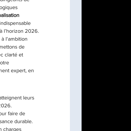
logiques 
alisation 
on de programme/PMO
indispensable 
 à l’horizon 2026.
 à l'ambition 
omettons de 
c clarté et 
otre 
ment expert, en 
tteignent leurs 
 2026.
ur faire de 
ssance durable.
n charges 