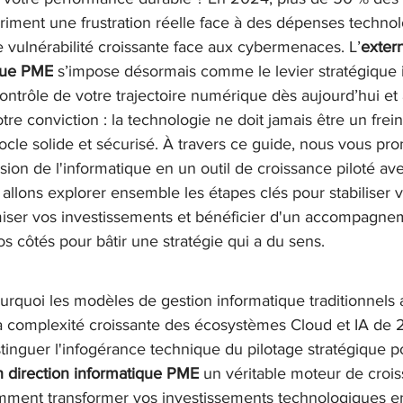
iment une frustration réelle face à des dépenses techno
e vulnérabilité croissante face aux cybermenaces. L’
extern
Change & adoption
M&A / intégration IT
Gesti
ique PME
 s’impose désormais comme le levier stratégique 
ontrôle de votre trajectoire numérique dès aujourd’hui et
e conviction : la technologie ne doit jamais être un frein
cle solide et sécurisé. À travers ce guide, nous vous pr
sion de l'informatique en un outil de croissance piloté ave
llons explorer ensemble les étapes clés pour stabiliser v
imiser vos investissements et bénéficier d'un accompagne
os côtés pour bâtir une stratégie qui a du sens.
quoi les modèles de gestion informatique traditionnels a
 la complexité croissante des écosystèmes Cloud et IA de
tinguer l'infogérance technique du pilotage stratégique po
on direction informatique PME
 un véritable moteur de croi
ment transformer vos investissements technologiques e