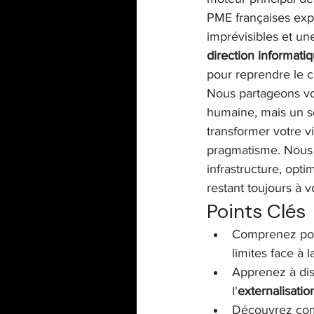
PME françaises expr
imprévisibles et un
ITSM / Service Management
direction informat
pour reprendre le c
Nous partageons votr
humaine, mais un so
transformer votre vi
pragmatisme. Nous a
infrastructure, opt
restant toujours à v
Points Clés
Comprenez pour
limites face à
Apprenez à dis
l'
externalisati
Découvrez com