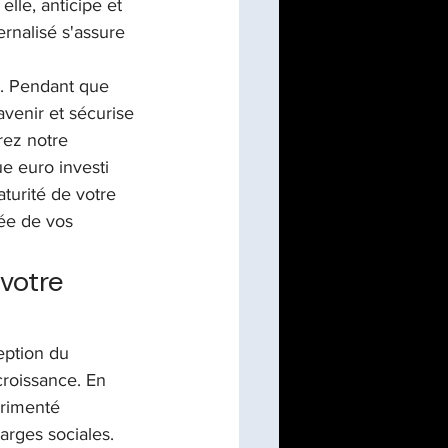
elle, anticipe et 
ernalisé s'assure 
E. Pendant que 
avenir et sécurise 
rez notre 
 euro investi 
turité de votre 
ée de vos 
votre 
eption du 
croissance. En 
érimenté 
rges sociales. 