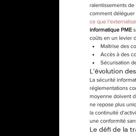
ralentissements de 
comment déléguer ce
ce que l'externalisa
informatique PME
 
coûts en un levier 
Maîtrise des co
Accès à des co
Sécurisation d
L’évolution de
La sécurité informat
réglementations com
moyenne doivent dé
ne repose plus uniq
la continuité d'acti
une conformité sans
Le défi de la 