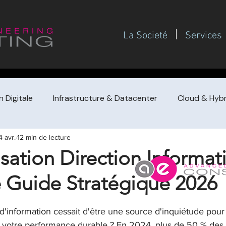
La Societé
Services
 Digitale
Infrastructure & Datacenter
Cloud & Hybr
4 avr.
12 min de lecture
Gouvernance SI
Gestion de projet / PMO
Management
isation Direction Informat
 Guide Stratégique 2026
de prestataire
Achat de conseil (guides dirigeants
F
 sur 5.
 d'information cessait d'être une source d'inquiétude pour
Redressement / turnaround & croissa
Pilotage financi
 votre performance durable ? En 2024, plus de 50 % des 