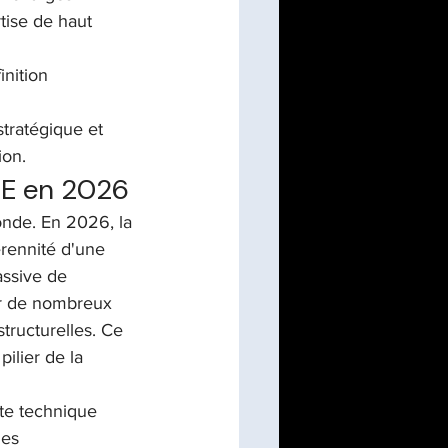
tise de haut 
inition 
ratégique et 
ion.
ME en 2026
nde. En 2026, la 
érennité d'une 
assive de 
ur de nombreux 
tructurelles. Ce 
ilier de la 
te technique 
es 