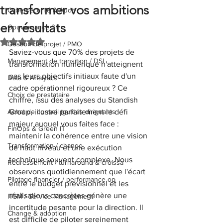
transformer vos ambitions
Cybersécurité & Audit
en résultats
Gouvernance SI
Noté NaN étoiles sur 5.
Gestion de projet / PMO
Saviez-vous que 70% des projets de 
Management de transition / DSI
transformation numérique n'atteignent 
pas leurs objectifs initiaux faute d'un 
Data & Analytics
cadre opérationnel rigoureux ? Ce 
Choix de prestataire
chiffre, issu des analyses du Standish 
Achat de conseil (guides dirigeants
Group, illustre parfaitement le défi 
majeur auquel vous faites face : 
FinOps & Green IT
maintenir la cohérence entre une vision 
Transformation / change
de haut niveau et une exécution 
technique souvent complexe. Nous 
Redressement / turnaround & croissa
observons quotidiennement que l'écart 
Pilotage financier / performance op
entre le budget prévisionnel et les 
réalisations concrètes génère une 
ITSM / Service Management
incertitude pesante pour la direction. Il 
Change & adoption
est difficile de piloter sereinement 