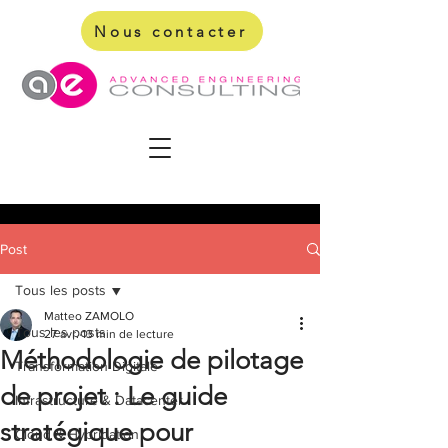
Nous contacter
Post
Tous les posts
Matteo ZAMOLO
Tous les posts
27 avr.
13 min de lecture
Méthodologie de pilotage
Transformation Digitale
de projet : Le guide
Infrastructure & Datacenter
stratégique pour
Cloud & Hybridation