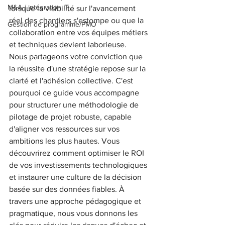
M&A / intégration IT
lorsque la visibilité sur l'avancement 
réel des chantiers s'estompe ou que la 
Gestion de programme/PMO
collaboration entre vos équipes métiers 
et techniques devient laborieuse.
Nous partageons votre conviction que 
la réussite d'une stratégie repose sur la 
clarté et l'adhésion collective. C'est 
pourquoi ce guide vous accompagne 
pour structurer une méthodologie de 
pilotage de projet robuste, capable 
d'aligner vos ressources sur vos 
ambitions les plus hautes. Vous 
découvrirez comment optimiser le ROI 
de vos investissements technologiques 
et instaurer une culture de la décision 
basée sur des données fiables. À 
travers une approche pédagogique et 
pragmatique, nous vous donnons les 