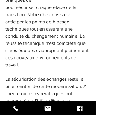
pratiques de
pour sécuriser chaque étape de la 
transition. Notre rôle consiste à 
anticiper les points de blocage 
techniques tout en assurant une 
conduite du changement humaine. La 
réussite technique n'est complète que 
si vos équipes s'approprient pleinement 
ces nouveaux environnements de 
travail.

La sécurisation des échanges reste le 
pilier central de cette modernisation. À 
l'heure où les cyberattaques ont 
augmenté de 13 % en France sur 
l'année 2023, la protection de vos actifs 
immatériels est intégrée dès la 
conception des nouveaux flux. Nous 
bâtissons avec vous une architecture 