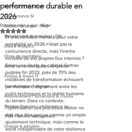
performance durable en
Cybersécurité & Audit
2026
Gouvernance SI
Dernière mise à jour :
12 avr.
Gestion de projet / PMO
Noté NaN étoiles sur 5.
Management de transition / DSI
Et si la véritable menace pour votre 
rentabilité en 2026 n'était pas la 
Data & Analytics
concurrence directe, mais l'inertie 
Choix de prestataire
invisible de vos propres flux internes ? 
Selon une étude du cabinet Gartner 
Achat de conseil (guides dirigeants
publiée fin 2023, près de 70% des 
FinOps & Green IT
initiatives de transformation échouent 
Transformation / change
par manque d'alignement entre les 
outils techniques et la réalité humaine 
Redressement / turnaround & croissa
du terrain. Dans ce contexte, 
Pilotage financier / performance op
l'optimisation des processus métier ne 
doit plus être perçue comme un simple 
ITSM / Service Management
ajustement technique, mais comme le 
Change & adoption
socle indispensable de votre résilience 