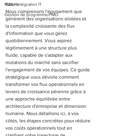
future.
M&A / intégration IT
Nous comprenons l'épuisement que 
Gestion de programme/PMO
génèrent des organisations silotées et 
la complexité croissante des flux 
d'information que vous gérez 
quotidiennement. Vous aspirez 
légitimement à une structure plus 
fluide, capable de s'adapter aux 
mutations du marché sans sacrifier 
l'engagement de vos équipes. Ce guide 
stratégique vous dévoile comment 
transformer vos flux opérationnels en 
leviers de croissance pérenne grâce à 
une approche équilibrée entre 
architecture d'entreprise et dimension 
humaine. Nous détaillons ici, à vos 
côtés, les étapes concrètes pour réduire 
vos coûts opérationnels tout en 
clarifiant votre trajectoire de 