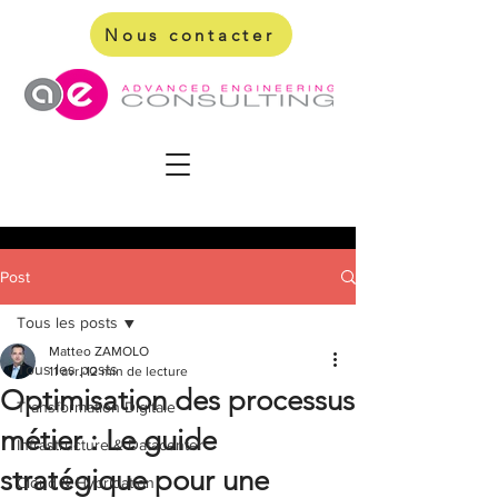
Nous contacter
Post
Tous les posts
Matteo ZAMOLO
Tous les posts
11 avr.
12 min de lecture
Optimisation des processus
Transformation Digitale
métier : Le guide
Infrastructure & Datacenter
stratégique pour une
Cloud & Hybridation