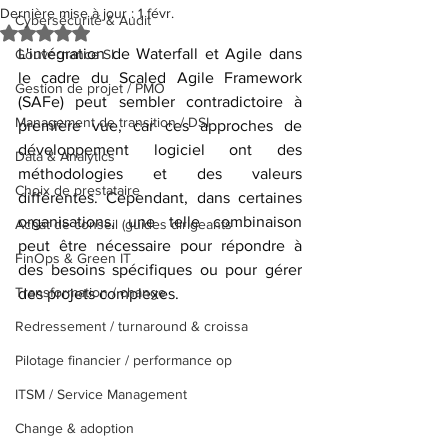
Dernière mise à jour :
1 févr.
Cybersécurité & Audit
Noté NaN étoiles sur 5.
L'intégration de Waterfall et Agile dans 
Gouvernance SI
le cadre du Scaled Agile Framework 
Gestion de projet / PMO
(SAFe) peut sembler contradictoire à 
Management de transition / DSI
première vue, car ces approches de 
développement logiciel ont des 
Data & Analytics
méthodologies et des valeurs 
Choix de prestataire
différentes. Cependant, dans certaines 
organisations, une telle combinaison 
Achat de conseil (guides dirigeants
peut être nécessaire pour répondre à 
FinOps & Green IT
des besoins spécifiques ou pour gérer 
Transformation / change
des projets complexes.
Redressement / turnaround & croissa
Pilotage financier / performance op
ITSM / Service Management
Change & adoption