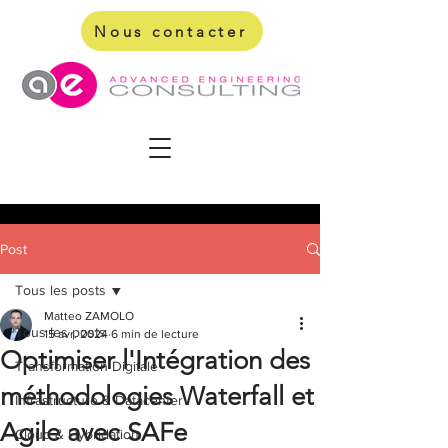
Nous contacter
Post
Tous les posts
Matteo ZAMOLO
Tous les posts
15 avr. 2024
6 min de lecture
Optimiser l'Intégration des
Transformation Digitale
méthodologies Waterfall et
Infrastructure & Datacenter
Agile avec SAFe
Cloud & Hybridation