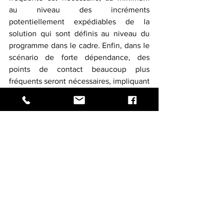
au niveau des incréments 
potentiellement expédiables de la 
solution qui sont définis au niveau du 
programme dans le cadre. Enfin, dans le 
scénario de forte dépendance, des 
points de contact beaucoup plus 
fréquents seront nécessaires, impliquant 
une synchronisation d'équipe à équipe. 
En 
résumé:
Il est essentiel de commencer avec un 
état d'esprit agile, à la fois au sein du 
PMO et dans l'ensemble de 
l'organisation. Ensuite, avec votre PMO, 
continuez à évoluer vers une pensée et 
des comportements agiles complets au 
fur et à mesure que le temps passe.