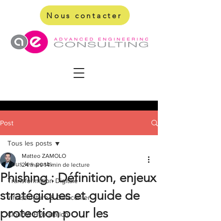
Nous contacter
Post
Tous les posts
Matteo ZAMOLO
Tous les posts
24 mars
14 min de lecture
Phishing : Définition, enjeux
Transformation Digitale
stratégiques et guide de
Infrastructure & Datacenter
protection pour les
Cloud & Hybridation