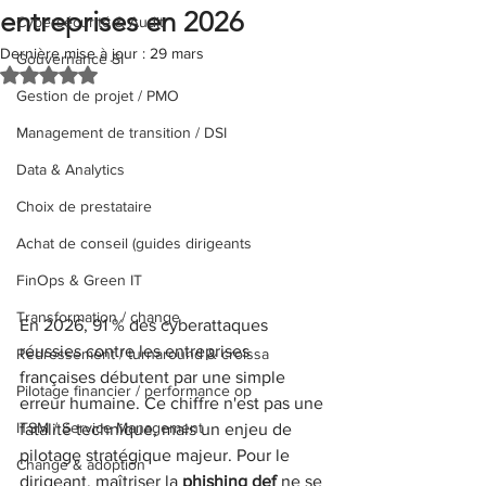
entreprises en 2026
Cybersécurité & Audit
Dernière mise à jour :
29 mars
Gouvernance SI
Noté NaN étoiles sur 5.
Gestion de projet / PMO
Management de transition / DSI
Data & Analytics
Choix de prestataire
Achat de conseil (guides dirigeants
FinOps & Green IT
Transformation / change
En 2026, 91 % des cyberattaques 
réussies contre les entreprises 
Redressement / turnaround & croissa
françaises débutent par une simple 
Pilotage financier / performance op
erreur humaine. Ce chiffre n'est pas une 
ITSM / Service Management
fatalité technique, mais un enjeu de 
pilotage stratégique majeur. Pour le 
Change & adoption
dirigeant, maîtriser la 
phishing def
 ne se 