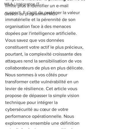
M&A / intégration IT
limite plus à identifier un e-mail 
suspect. Il s'agit de protéger la valeur 
Gestion de programme/PMO
immatérielle et la pérennité de son 
organisation face à des menaces 
dopées par l'intelligence artificielle. 
Vous savez que vos données 
constituent votre actif le plus précieux, 
pourtant, la complexité croissante des 
attaques rend la sensibilisation de vos 
collaborateurs de plus en plus délicate.
Nous sommes à vos côtés pour 
transformer cette vulnérabilité en un 
levier de résilience. Cet article vous 
propose de dépasser la simple vision 
technique pour intégrer la 
cybersécurité au cœur de votre 
performance opérationnelle. Nous 
explorerons ensemble une définition 