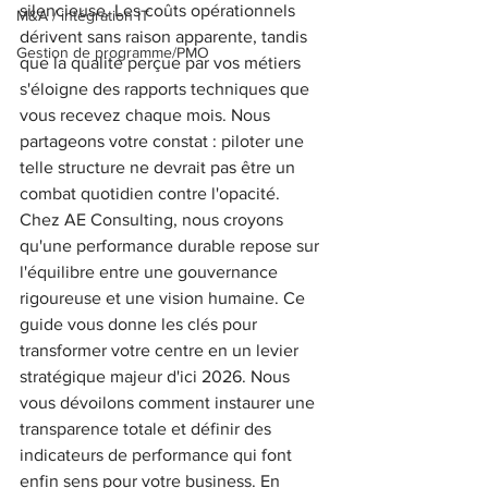
silencieuse. Les coûts opérationnels 
M&A / intégration IT
dérivent sans raison apparente, tandis 
Gestion de programme/PMO
que la qualité perçue par vos métiers 
s'éloigne des rapports techniques que 
vous recevez chaque mois. Nous 
partageons votre constat : piloter une 
telle structure ne devrait pas être un 
combat quotidien contre l'opacité.
Chez AE Consulting, nous croyons 
qu'une performance durable repose sur 
l'équilibre entre une gouvernance 
rigoureuse et une vision humaine. Ce 
guide vous donne les clés pour 
transformer votre centre en un levier 
stratégique majeur d'ici 2026. Nous 
vous dévoilons comment instaurer une 
transparence totale et définir des 
indicateurs de performance qui font 
enfin sens pour votre business. En 