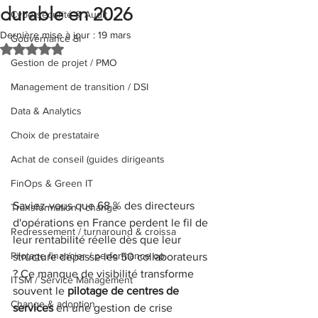
durable en 2026
Cybersécurité & Audit
Dernière mise à jour :
19 mars
Gouvernance SI
Noté NaN étoiles sur 5.
Gestion de projet / PMO
Management de transition / DSI
Data & Analytics
Choix de prestataire
Achat de conseil (guides dirigeants
FinOps & Green IT
Saviez-vous que 68 % des directeurs 
Transformation / change
d'opérations en France perdent le fil de 
Redressement / turnaround & croissa
leur rentabilité réelle dès que leur 
Pilotage financier / performance op
structure dépasse les 50 collaborateurs 
? Ce manque de visibilité transforme 
ITSM / Service Management
souvent le 
pilotage de centres de 
Change & adoption
services
 en une gestion de crise 