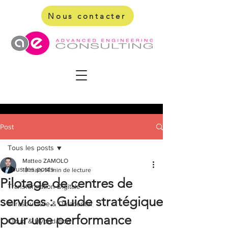
Nous contacter
Post
Tous les posts
Matteo ZAMOLO
Tous les posts
18 mars
14 min de lecture
Pilotage de centres de
Transformation Digitale
services : Guide stratégique
Infrastructure & Datacenter
pour une performance
Cloud & Hybridation