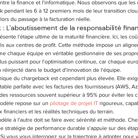
re la finance et l'informatique. Nous observons que les e
ck pendant les 6 à 12 premiers mois de leur transition clo
ors du passage à la facturation réelle.
: L'aboutissement de la responsabilité fina
ente l'étape ultime de la maturité financière. Ici, les coû
és aux centres de profit. Cette méthode impose un alignem
me chaque équipe en véritable gestionnaire de ses propre
plus puissant pour l'optimisation continue, car chaque eu
o réinjecté dans le budget d'innovation de l'équipe.
nique du chargeback est cependant plus élevée. Elle exig
table parfaite avec les factures des fournisseurs (AWS, A
des ressources souvent supérieur à 95% pour éviter les co
modèle repose sur un 
pilotage de projet IT
 rigoureux, capa
x financiers et les réalités techniques du terrain.
èle à l'autre doit se faire avec sérénité et méthode. Che
 stratégie de performance durable s'appuie sur des étape
 Si vous vous interrogez sur la trajectoire à adopter pour 