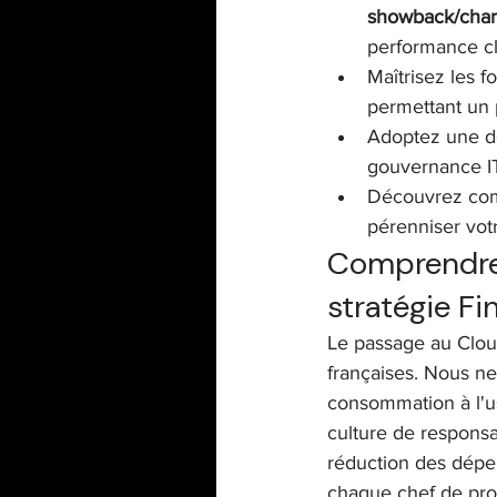
showback/cha
performance cl
Maîtrisez les f
permettant un 
Adoptez une d
gouvernance IT
Découvrez com
pérenniser votr
Comprendre 
stratégie F
Le passage au Cloud
françaises. Nous ne
consommation à l'u
culture de responsa
réduction des dépen
chaque chef de proj