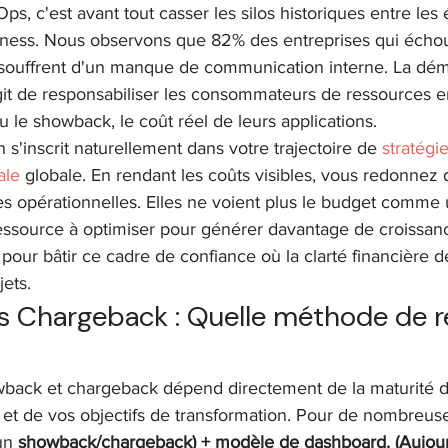
Ops, c'est avant tout casser les silos historiques entre les
iness. Nous observons que 82% des entreprises qui échou
 souffrent d'un manque de communication interne. La dém
git de responsabiliser les consommateurs de ressources e
u le showback, le coût réel de leurs applications. 
 s'inscrit naturellement dans votre trajectoire de 
stratégie
ale
 globale. En rendant les coûts visibles, vous redonnez
s opérationnelles. Elles ne voient plus le budget comme 
source à optimiser pour générer davantage de croissanc
 pour bâtir ce cadre de confiance où la clarté financière d
jets.
 Chargeback : Quelle méthode de ré
wback et chargeback dépend directement de la maturité d
t de vos objectifs de transformation. Pour de nombreuse
un 
showback/chargeback) + modèle de dashboard. (Aujour