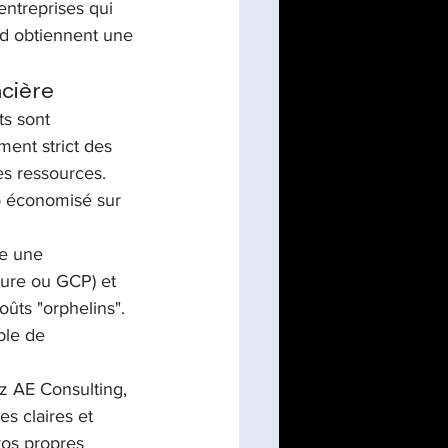
ntreprises qui 
ud obtiennent une 
ncière
ts sont 
ent strict des 
s ressources. 
ro économisé sur 
e une 
zure ou GCP) et 
ûts "orphelins". 
ble de 
z AE Consulting, 
s claires et 
vos propres 