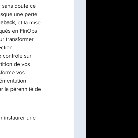
z sans doute ce 
asque une perte 
on de programme/PMO
geback
, et la mise 
oqués en FinOps 
r transformer 
ction.
 contrôle sur 
tition de vos 
sforme vos 
lémentation 
r la pérennité de 
 instaurer une 