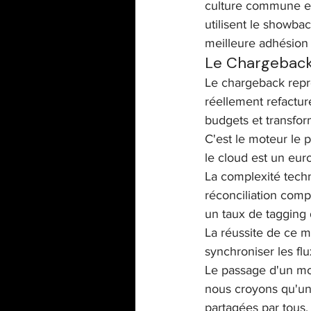
culture commune ent
utilisent le showba
meilleure adhésion l
Le Chargeback 
Le chargeback représ
réellement refactur
budgets et transfor
C'est le moteur le 
le cloud est un eur
La complexité tech
réconciliation comp
un taux de tagging 
La réussite de ce 
synchroniser les flu
Le passage d'un mod
nous croyons qu'une
partagées par tous.