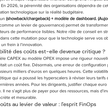
le. En 2026, la pérennité des organisations dépendra de cet
tion technologique sur la réalité budgétaire.
'un 
(showback/chargeback) + modèle de dashboard. (Aujo
 comme un levier de gouvernance) permet de transformer 
eurs de performance lisibles. Notre rôle de conseil en str
ns cette mutation pour que la technologie serve vos obje
un frein à l'innovation.
ibilité des coûts est-elle devenue critique ?
èle CAPEX au modèle OPEX impose une rigueur nouvelle
tait un coût fixe. Désormais, une erreur de configuration
ieurs milliers d'euros en quelques heures. Cette volatili
gétique qui a poussé les hyperscalers à réviser leurs tarif
nières années. Pour les dirigeants, justifier chaque euro 
. Il ne s'agit plus de payer pour des ressources, mais d'in
crète et mesurable.
ûts au levier de valeur : l'esprit FinOps