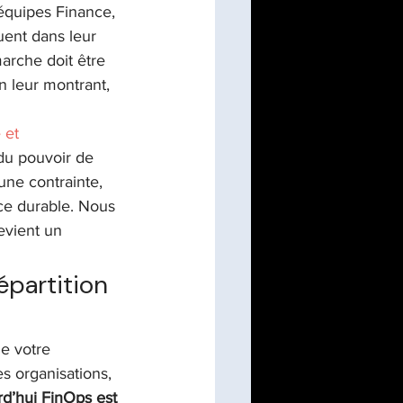
 équipes Finance, 
ent dans leur 
arche doit être 
n leur montrant, 
 et 
 du pouvoir de 
une contrainte, 
e durable. Nous 
evient un 
partition 
e votre 
s organisations, 
d’hui FinOps est 