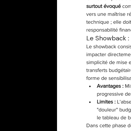
surtout évoqué
 com
vers une maîtrise r
technique ; elle doi
responsabilité finan
Le Showback :
Le showback consis
impacter directeme
simplicité de mise e
transferts budgétai
forme de sensibilis
Avantages :
 Mi
progressive de
Limites :
 L'abse
"douleur" budgé
le tableau de b
Dans cette phase de 