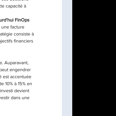
te capacité à 
urd’hui FinOps 
une facture 
atégie consiste à 
ctifs financiers 
. Auparavant, 
 peut engendrer 
té est accentuée 
s de 10% à 15% en 
investi devient 
vestir dans une 