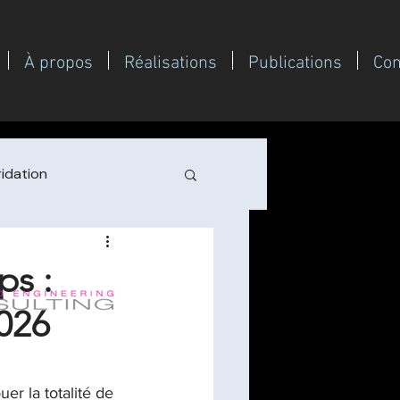
À propos
Réalisations
Publications
Con
idation
 de transition / DSI
s :
026
inOps & Green IT
er / performance op
r la totalité de 