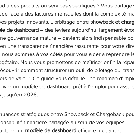
d à des produits ou services spécifiques ? Vous partage
tude face à des factures mensuelles dont la complexité m
Change & adoption
M&A / intégration IT
Gesti
vos projets innovants. L'arbitrage entre 
showback et char
le de dashboard
 – des leviers aujourd'hui largement év
ne gouvernance mature – devient alors indispensable pou
 en une transparence financière rassurante pour votre dire
 nous sommes à vos côtés pour vous aider à reprendre le
dgétaire. Nous vous promettons de maîtriser enfin la répar
écouvrir comment structurer un outil de pilotage qui tran
ers de valeur. Ce guide vous détaille une roadmap d'imp
 livre un modèle de dashboard prêt à l'emploi pour assure
s jusqu'en 2026.
 nuances stratégiques entre Showback et Chargeback pour
onsabilité financière partagée au sein de vos équipes.
ucturer un 
modèle de dashboard
 efficace incluant le 