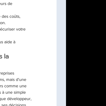
eurs de 
e des coûts, 
ion.
curiser votre 
s aide à 
 la 
reprises 
ns, mais d'une 
lors comme une 
s à une simple 
aque développeur, 
 ses décisions 