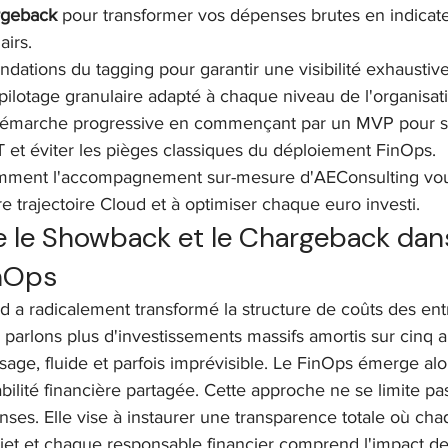
rgeback
 pour transformer vos dépenses brutes en indicat
airs.
ondations du tagging pour garantir une visibilité exhaustiv
pilotage granulaire adapté à chaque niveau de l'organisat
émarche progressive en commençant par un MVP pour sé
 et éviter les pièges classiques du déploiement FinOps.
ment l'accompagnement sur-mesure d'AEConsulting vou
e trajectoire Cloud et à optimiser chaque euro investi.
le Showback et le Chargeback dans
inOps
 a radicalement transformé la structure de coûts des ent
 parlons plus d'investissements massifs amortis sur cinq a
sage, fluide et parfois imprévisible. Le FinOps émerge a
bilité financière partagée. Cette approche ne se limite pa
ses. Elle vise à instaurer une transparence totale où ch
et et chaque responsable financier comprend l'impact de