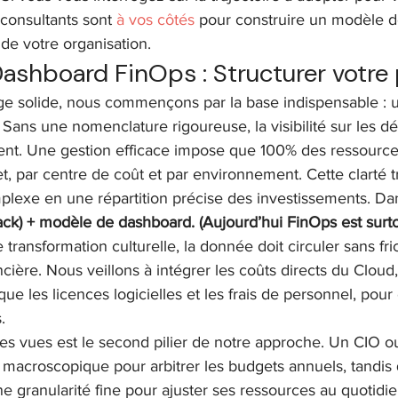
 consultants sont 
à vos côtés
 pour construire un modèle de
 de votre organisation.
ashboard FinOps : Structurer votre 
age solide, nous commençons par la base indispensable : u
 Sans une nomenclature rigoureuse, la visibilité sur les d
nt. Une gestion efficace impose que 100% des ressource
et, par centre de coût et par environnement. Cette clarté 
plexe en une répartition précise des investissements. Dan
k) + modèle de dashboard. (Aujourd’hui FinOps est surt
ransformation culturelle, la donnée doit circuler sans fric
ncière. Nous veillons à intégrer les coûts directs du Cloud,
 que les licences logicielles et les frais de personnel, pour
.
des vues est le second pilier de notre approche. Un CIO 
 macroscopique pour arbitrer les budgets annuels, tandis
 granularité fine pour ajuster ses ressources au quotidien