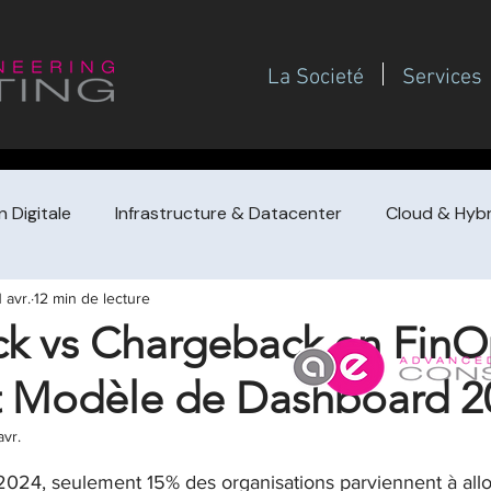
La Societé
Services
 Digitale
Infrastructure & Datacenter
Cloud & Hybr
1 avr.
12 min de lecture
Gouvernance SI
Gestion de projet / PMO
Management
k vs Chargeback en FinOp
t Modèle de Dashboard 2
de prestataire
Achat de conseil (guides dirigeants
F
avr.
 sur 5.
Redressement / turnaround & croissa
Pilotage financi
024, seulement 15% des organisations parviennent à alloue