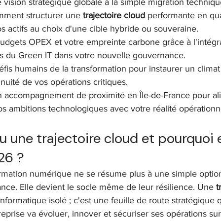
e vision stratégique globale à la simple migration techniqu
ment structurer une 
trajectoire cloud
 performante en qua
os actifs au choix d'une cible hybride ou souveraine.
budgets OPEX et votre empreinte carbone grâce à l'intégr
es du Green IT dans votre nouvelle gouvernance.
éfis humains de la transformation pour instaurer un climat
inuité de vos opérations critiques.
n accompagnement de proximité en Île-de-France pour al
s ambitions technologiques avec votre réalité opérationne
 une trajectoire cloud et pourquoi e
26 ?
ormation numérique ne se résume plus à une simple optio
ance. Elle devient le socle même de leur résilience. Une 
t
informatique isolé ; c'est une feuille de route stratégique q
prise va évoluer, innover et sécuriser ses opérations sur 