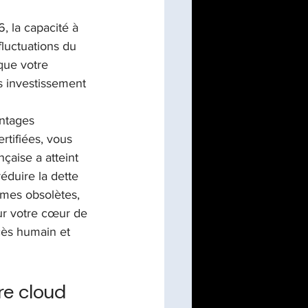
 la capacité à 
luctuations du 
que votre 
 investissement 
ntages 
rtifiées, vous 
çaise a atteint 
éduire la dette 
èmes obsolètes, 
ur votre cœur de 
cès humain et 
re cloud