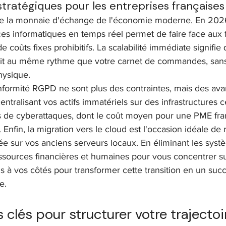
stratégiques pour les entreprises françaises
nue la monnaie d'échange de l'économie moderne. En 2026,
ces informatiques en temps réel permet de faire face aux f
 coûts fixes prohibitifs. La scalabilité immédiate signifie 
ndit au même rythme que votre carnet de commandes, sans
hysique.
onformité RGPD ne sont plus des contraintes, mais des ava
entralisant vos actifs immatériels sur des infrastructures ce
s de cyberattaques, dont le coût moyen pour une PME fran
nfin, la migration vers le cloud est l'occasion idéale de r
 sur vos anciens serveurs locaux. En éliminant les syst
essources financières et humaines pour vous concentrer s
s à vos côtés pour transformer cette transition en un suc
e.
 clés pour structurer votre trajectoi