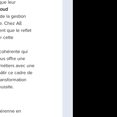
que leur 
cloud
de la gestion 
ue. Chez AE 
t que le reflet 
r cette 
 cohérente qui 
ous offre une 
 métiers avec une 
tir ce cadre de 
ransformation 
ussite.
pérenne en 