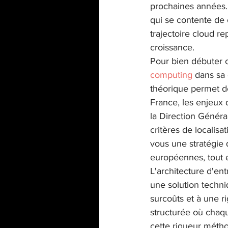
prochaines années. 
qui se contente de 
trajectoire cloud r
croissance.
Pour bien débuter ce
computing
 dans sa
théorique permet de
France, les enjeux
la Direction Généra
critères de localis
vous une stratégie 
européennes, tout e
L'architecture d'ent
une solution techni
surcoûts et à une r
structurée où chaqu
cette rigueur métho