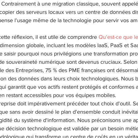
Contrairement à une migration classique, souvent appelée "
copier des serveurs locaux vers un centre de données dist
epense l'usage même de la technologie pour servir vos am
tte réflexion, il est utile de comprendre 
Qu'est-ce que le
 dimension globale, incluant les modèles IaaS, PaaS et Sa
 saisir pourquoi nous privilégions une transformation pro
 de souveraineté numérique sont devenus cruciaux. Selon 
le des Entreprises, 75 % des PME françaises ont désormai
ation des données dans leurs choix technologiques. Nous b
qui garantit que vos actifs restent protégés et conformes
n restant accessibles pour vos équipes mobiles.
reprise doit impérativement précéder tout choix d'outil. Se
que sans avoir dessiné le plan d'ensemble conduit inévit
igidité du système d'information. Nous préconisons une a
e décision technologique est validée par un besoin métier
dologique qui transforme un centre de coûts en un véritab