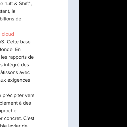
Lift & Shift", 
ant, la 
bitions de 
 cloud 
aS. Cette base 
fonde. En 
les rapports de 
s intégré des 
âtissons avec 
 aux exigences 
 précipiter vers 
ablement à des 
pproche 
 concret. C'est 
le levier de 