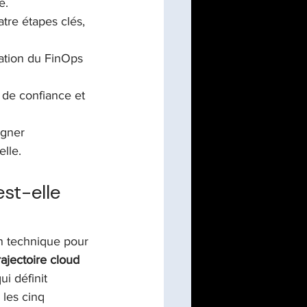
e.
tre étapes clés, 
ation du FinOps 
 de confiance et 
igner 
lle.
st-elle 
n technique pour 
rajectoire cloud
ui définit 
les cinq 