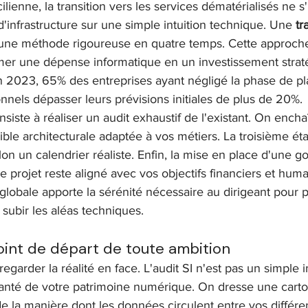
ienne, la transition vers les services dématérialisés ne s
infrastructure sur une simple intuition technique. Une 
tr
 une méthode rigoureuse en quatre temps. Cette approche
mer une dépense informatique en un investissement strat
n 2023, 65% des entreprises ayant négligé la phase de pla
onnels dépasser leurs prévisions initiales de plus de 20%.
nsiste à réaliser un audit exhaustif de l'existant. On ench
cible architecturale adaptée à vos métiers. La troisième éta
lon un calendrier réaliste. Enfin, la mise en place d'une 
le projet reste aligné avec vos objectifs financiers et huma
globale apporte la sérénité nécessaire au dirigeant pour pi
 subir les aléas techniques.
 point de départ de toute ambition
arder la réalité en face. L'audit SI n'est pas un simple in
santé de votre patrimoine numérique. On dresse une carto
de la manière dont les données circulent entre vos différen