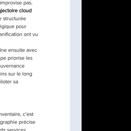
'improvise pas. 
ajectoire cloud
 structurée 
égique pour 
nification ont vu 
aîne ensuite avec 
pe priorise les 
gouvernance 
ins sur le long 
loter sa 
ventaire, c'est 
graphie précise 
ts services. 