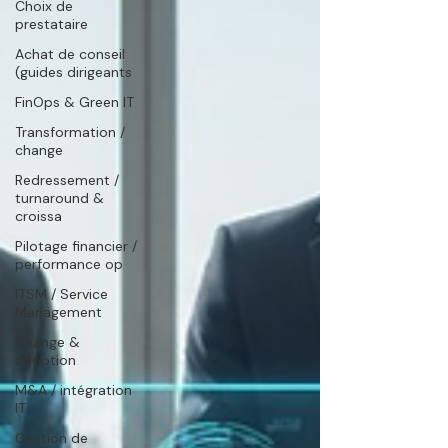
Choix de
prestataire
Achat de conseil
(guides dirigeants
FinOps & Green IT
Transformation /
change
Redressement /
turnaround &
croissa
Pilotage financier /
performance op
ITSM / Service
Management
Change &
adoption
M&A / intégration
IT
Gestion de