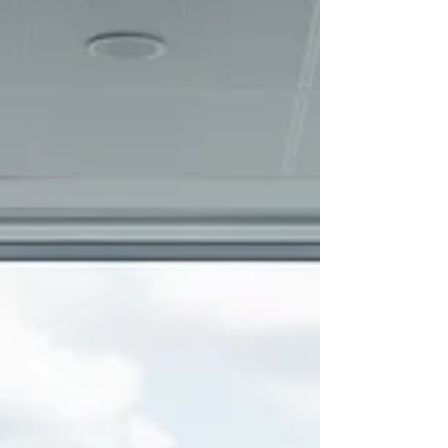
entre les besoins métiers et les projets
techniques freine la compétitivité des
entreprises. Une...