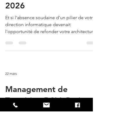
23 mars
Manager de transition
IT : Sécuriser et
transformer votre SI en
2026
Et si l'absence soudaine d'un pilier de votre
direction informatique devenait
l'opportunité de refonder votre architecture
technologique plutôt qu'une menace pour
votre continuité d'activité ? En France, le
recrutement d'un cadre dirigeant IT prend
en moyenne 24 semaines selon les derniers