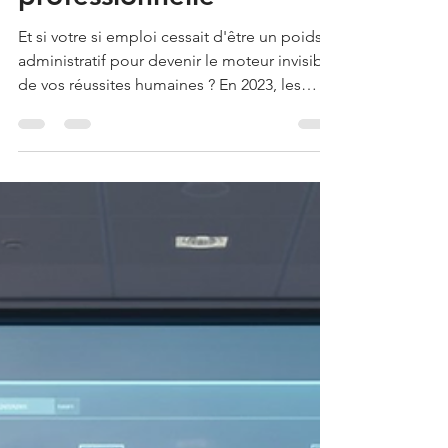
SI Emploi : Optimiser
votre Système
d'Information pour
l'insertion
professionnelle
Et si votre si emploi cessait d'être un poids
administratif pour devenir le moteur invisible
de vos réussites humaines ? En 2023, les
rapports d'activité indiquent que 64 % des
structures d'insertion souffrent encore de la
fragmentation des données bénéficiaires.
Vous savez combien cette opacité nui...