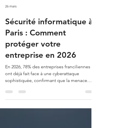
projets de transformation numérique
s'enlisent faute d'un pilotage stable. Nous
comprenons parfaitement l'inquiétude que
suscit...
26 mars
Sécurité informatique à
Paris : Comment
protéger votre
entreprise en 2026
En 2026, 78% des entreprises franciliennes
ont déjà fait face à une cyberattaque
sophistiquée, confirmant que la menace
n'est plus une hypothèse mais une réalité
opérationnelle quotidienne. Vous avez
conscience que la protection de votre