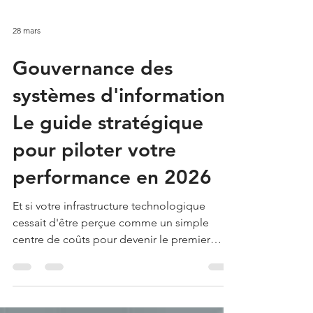
statistique souligne l'enjeu majeur auquel
vous faites face : savoir comment réussir sa
transformation numérique sa...
28 mars
Gouvernance des
systèmes d'information :
Le guide stratégique
pour piloter votre
performance en 2026
Et si votre infrastructure technologique
cessait d'être perçue comme un simple
centre de coûts pour devenir le premier
moteur de votre croissance d'ici 2026 ? Nous
constatons chaque jour que le décalage