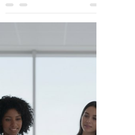
2026
Le 15 janvier dernier, une étude de l'Insee
rappelait que 42% des dirigeants de PME
françaises peinent à aligner leur vision
globale avec la réalité de leur système
d'information. Ce sentiment de naviguer à
vue, couplé à la difficulté de prioriser les
investissements pour l'année à venir, crée
une i...