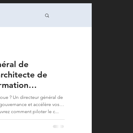
nsition / DSI
néral de
 Green IT
’architecte de
ormation
formance op
en 2026
oue ? Un directeur général de
e gouvernance et accélère vos
programme/PMO
vrez comment piloter le c...