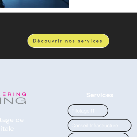
Découvrir nos services
Services
Pilotage IT
otage de
Conseil Infrastructure
itale