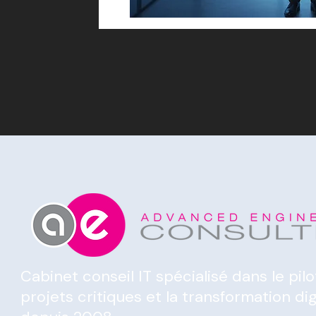
Cabinet conseil IT spécialisé dans le pil
projets critiques et la transformation dig