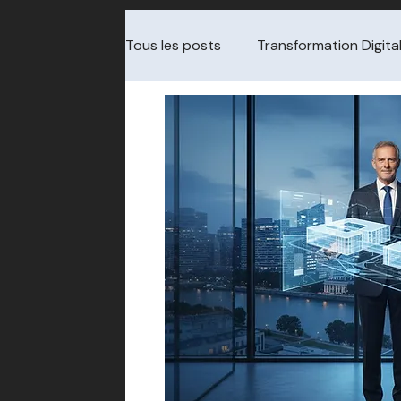
Tous les posts
Transformation Digita
Cybersécurité & Audit
Gouvern
Data & Analytics
Choix de pres
Transformation / change
Redre
ITSM / Service Management
Cha