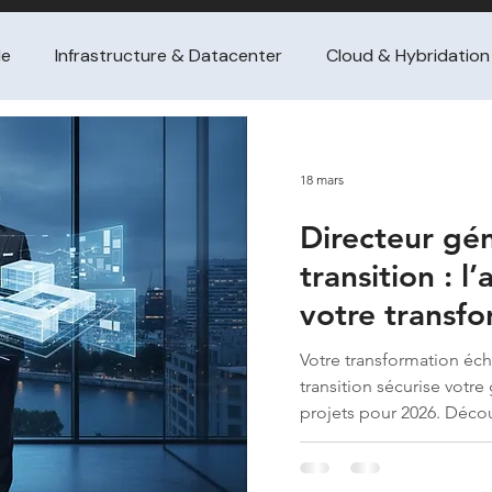
le
Infrastructure & Datacenter
Cloud & Hybridation
ance SI
Gestion de projet / PMO
Management de tra
18 mars
Directeur gé
tataire
Achat de conseil (guides dirigeants
FinOps &
transition : l
votre transf
ssement / turnaround & croissa
Pilotage financier / per
stratégique 
Votre transformation éch
transition sécurise votr
nge & adoption
M&A / intégration IT
Gestion de 
projets pour 2026. Décou