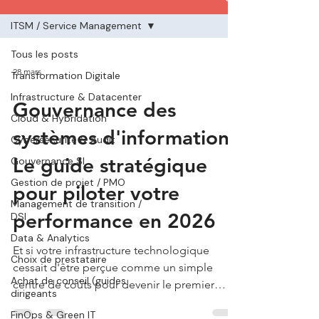
ITSM / Service Management
Tous les posts
28 mars
Transformation Digitale
Infrastructure & Datacenter
Gouvernance des
Cloud & Hybridation
systèmes d'information :
Cybersécurité & Audit
Le guide stratégique
Gouvernance SI
Gestion de projet / PMO
pour piloter votre
Management de transition /
performance en 2026
DSI
Data & Analytics
Et si votre infrastructure technologique
Choix de prestataire
cessait d'être perçue comme un simple
Achat de conseil (guides
centre de coûts pour devenir le premier
dirigeants
moteur de votre croissance d'ici 2026 ? Nous
FinOps & Green IT
constatons chaque jour que le décalage