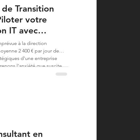
e Transition
Piloter votre
n IT avec
prévue à la direction
oyenne 2 400 € par jour de
ratégiques d'une entreprise
renons l'anxiété que suscite
nance, particulièrement quand
l expert prend souvent...
nsultant en