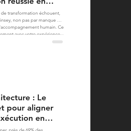
n réussie en
s de transformation échouent,
insey, non pas par manque de
t d'accompagnement humain. Ce
ement avec votre expérience
 entre la stratégie définie et
rain, la...
itecture : Le
t pour aligner
exécution en
ner, près de 69% des