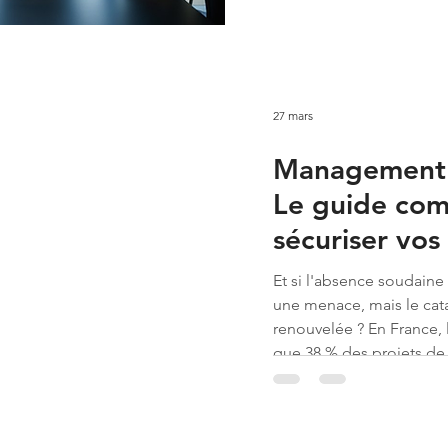
27 mars
Management d
Le guide com
sécuriser vos
en 2026
Et si l'absence soudaine 
une menace, mais le cat
renouvelée ? En France,
que 38 % des projets de
s'enlisent faute d'un pil
comprenons parfaitement 