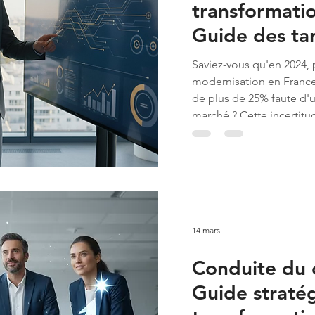
transformatio
Guide des tar
investissemen
Saviez-vous qu'en 2024, 
2026
modernisation en France 
de plus de 25% faute d'un
marché ? Cette incertitu
transformation digitale 
stratégiques pourtant vita
14 mars
Conduite du 
Guide straté