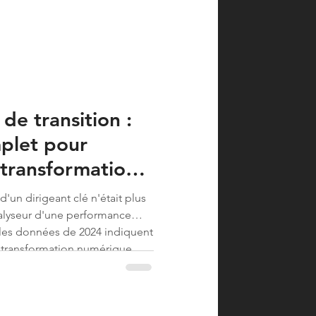
e transition :
plet pour
 transformations
d'un dirigeant clé n'était plus
alyseur d'une performance
 les données de 2024 indiquent
 transformation numérique
otage stable. Nous
l'inquiétude que suscit...