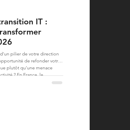
ansition IT :
transformer
2026
d'un pilier de votre direction
opportunité de refonder votre
que plutôt qu'une menace
tivité ? En France, le
dirigeant IT prend en moyenne
niers indicateu...