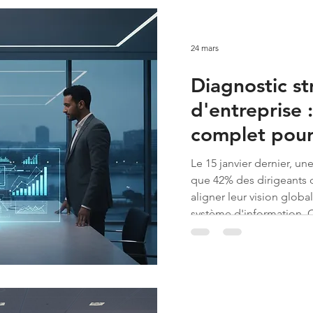
24 mars
Diagnostic st
d'entreprise 
complet pour 
croissance e
Le 15 janvier dernier, un
que 42% des dirigeants 
aligner leur vision global
système d'information. 
vue, couplé à la difficult
investissements pour l'an