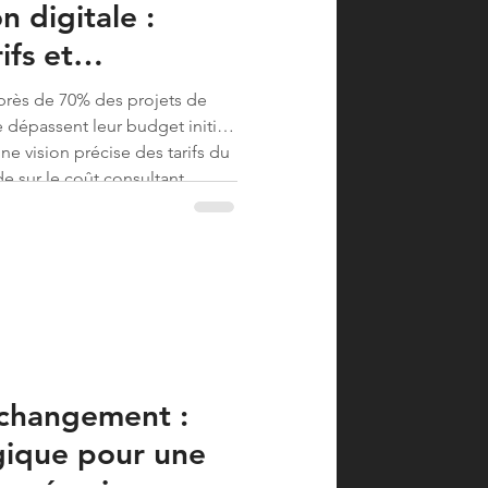
n digitale :
ifs et
t stratégique
près de 70% des projets de
dépassent leur budget initial
e vision précise des tarifs du
de sur le coût consultant
freine souvent des décisions
les pour l...
changement :
gique pour une