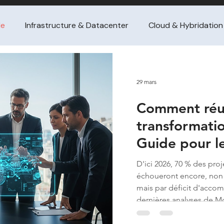
le
Infrastructure & Datacenter
Cloud & Hybridation
ance SI
Gestion de projet / PMO
Management de tra
29 mars
Comment réus
tataire
Achat de conseil (guides dirigeants
FinOps &
transformati
Guide pour l
ssement / turnaround & croissa
Pilotage financier / per
entreprises
D'ici 2026, 70 % des pro
échoueront encore, non
nge & adoption
M&A / intégration IT
Gestion de 
mais par déficit d'acc
dernières analyses de Mc
souligne l'enjeu majeur a
comment réussir sa tran