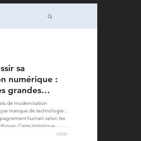
nsition / DSI
sir sa
 Green IT
on numérique :
es grandes
formance op
jets de modernisation
 par manque de technologie,
programme/PMO
ompagnement humain selon les
Kinsey. Cette statistique
uquel vous faites face : savoir
sformation numérique sa...