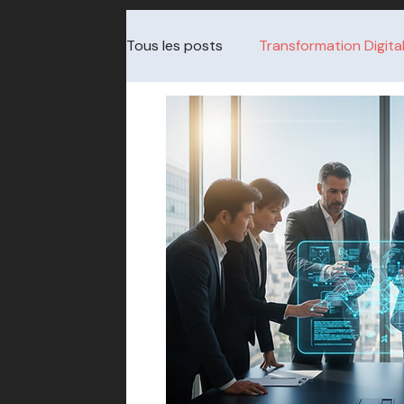
Tous les posts
Transformation Digita
Cybersécurité & Audit
Gouvern
Data & Analytics
Choix de pres
Transformation / change
Redre
ITSM / Service Management
Cha