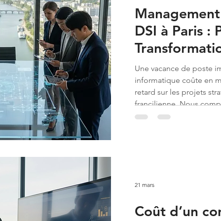
Management d
DSI à Paris : 
Transformatio
Sérénité
Une vacance de poste im
informatique coûte en m
retard sur les projets st
francilienne. Nous comp
cette rupture de gouver
le recrutement d'un profi
21 mars
Coût d’un co