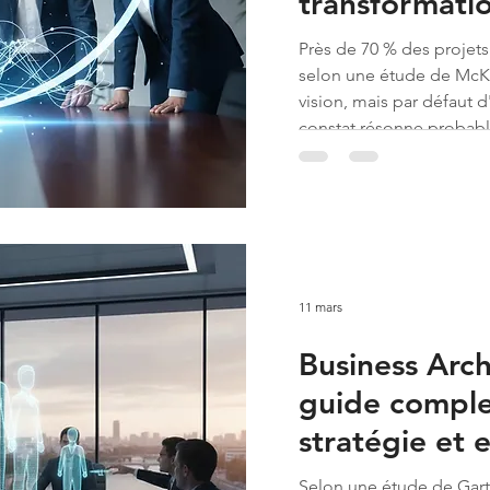
transformatio
2026
Près de 70 % des projet
selon une étude de McK
vision, mais par défau
constat résonne probabl
de dirigeant : le décalage
sa mise en œuvre sur le ter
11 mars
Business Arch
guide comple
stratégie et 
2026
Selon une étude de Gart