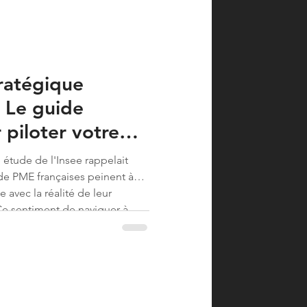
ratégique
: Le guide
piloter votre
n 2026
e étude de l'Insee rappelait
de PME françaises peinent à
e avec la réalité de leur
Ce sentiment de naviguer à
é de prioriser les
née à venir, crée une i...