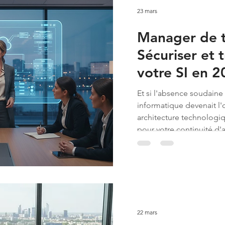
23 mars
Manager de tr
Sécuriser et 
votre SI en 
Et si l'absence soudaine 
informatique devenait l'
architecture technologi
pour votre continuité d'ac
recrutement d'un cadre 
24 semaines selon les der
22 mars