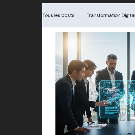
Tous les posts
Transformation Digita
Cybersécurité & Audit
Gouvern
Data & Analytics
Choix de pres
Transformation / change
Redre
ITSM / Service Management
Cha