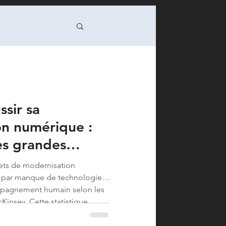
nsition / DSI
sir sa
 Green IT
on numérique :
es grandes
formance op
jets de modernisation
 par manque de technologie,
programme/PMO
ompagnement humain selon les
Kinsey. Cette statistique
uquel vous faites face : savoir
sformation numérique sa...