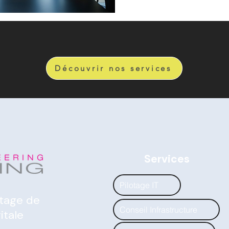
Découvrir nos services
Services
Pilotage IT
otage de
Conseil Infrastructure
itale