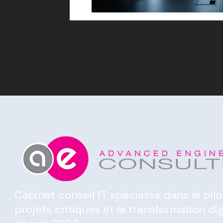
Cabinet conseil IT spécialisé dans le pil
projets critiques et la transformation dig