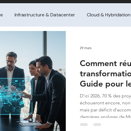
le
Infrastructure & Datacenter
Cloud & Hybridation
ance SI
Gestion de projet / PMO
Management de tra
29 mars
Comment réus
tataire
Achat de conseil (guides dirigeants
FinOps &
transformati
Guide pour l
ssement / turnaround & croissa
Pilotage financier / per
entreprises
D'ici 2026, 70 % des pro
échoueront encore, non
nge & adoption
M&A / intégration IT
Gestion de 
mais par déficit d'acc
dernières analyses de Mc
souligne l'enjeu majeur a
comment réussir sa tran