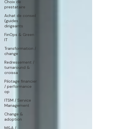
Choix de
prestataire
Achat de conseil
(guides
dirigeants
FinOps & Green
IT
Transformation /
change
Redressement /
turnaround &
croissa
Pilotage financier
/ performance
op
ITSM / Service
Management
Change &
adoption
M&A /