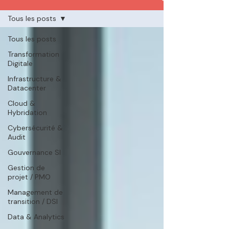
Tous les posts
Tous les posts
Transformation
Digitale
Infrastructure &
Datacenter
Cloud &
Hybridation
Cybersécurité &
Audit
Gouvernance SI
Gestion de
projet / PMO
Management de
transition / DSI
Data & Analytics