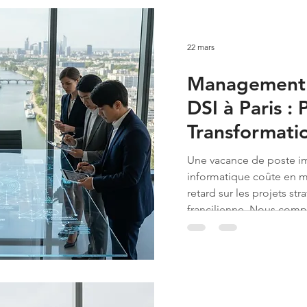
22 mars
Management d
DSI à Paris : 
Transformatio
Sérénité
Une vacance de poste im
informatique coûte en m
retard sur les projets st
francilienne. Nous comp
cette rupture de gouver
le recrutement d'un profi