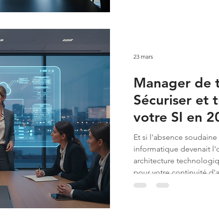
23 mars
Manager de tr
Sécuriser et 
votre SI en 
Et si l'absence soudaine 
informatique devenait l'
architecture technologi
pour votre continuité d'ac
recrutement d'un cadre 
24 semaines selon les der