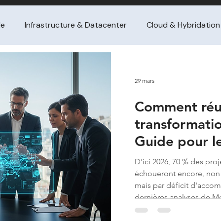
le
Infrastructure & Datacenter
Cloud & Hybridation
ance SI
Gestion de projet / PMO
Management de tra
29 mars
Comment réus
tataire
Achat de conseil (guides dirigeants
FinOps &
transformati
Guide pour l
ssement / turnaround & croissa
Pilotage financier / per
entreprises
D'ici 2026, 70 % des pro
échoueront encore, non
nge & adoption
M&A / intégration IT
Gestion de 
mais par déficit d'acc
dernières analyses de Mc
souligne l'enjeu majeur a
comment réussir sa tran