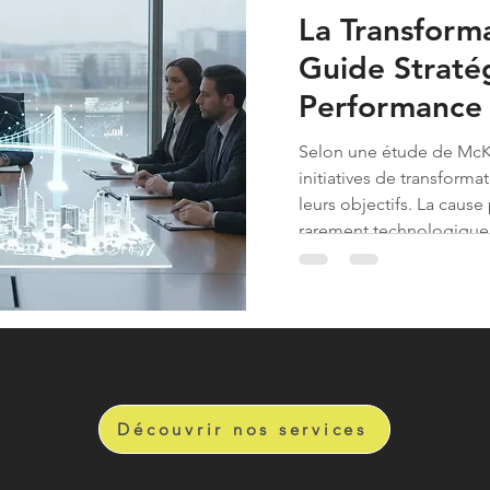
La Transforma
Guide Straté
Performance 
2026
Selon une étude de McKi
initiatives de transforma
leurs objectifs. La cause
rarement technologique ;
cas, profondément humain
peut-être au quotidien : 
Découvrir nos services