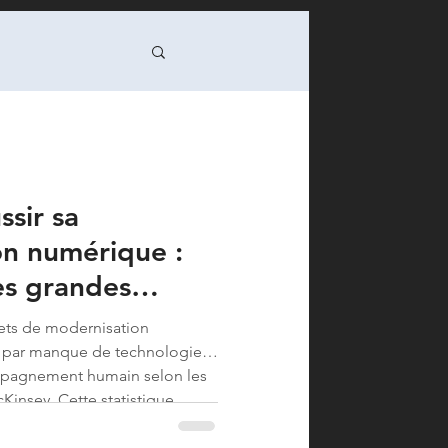
nsition / DSI
sir sa
 Green IT
on numérique :
es grandes
formance op
jets de modernisation
 par manque de technologie,
programme/PMO
ompagnement humain selon les
Kinsey. Cette statistique
uquel vous faites face : savoir
sformation numérique sa...