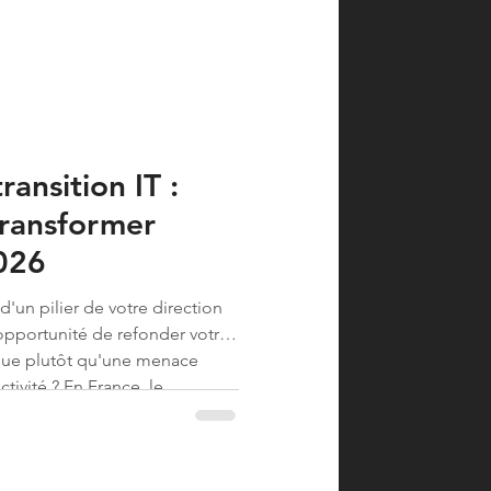
ansition IT :
transformer
2026
d'un pilier de votre direction
opportunité de refonder votre
que plutôt qu'une menace
tivité ? En France, le
dirigeant IT prend en moyenne
niers indicateu...