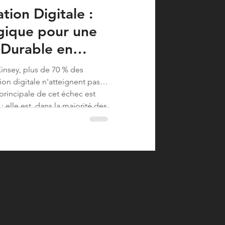
tion Digitale :
gique pour une
Durable en
nsey, plus de 70 % des
tion digitale n'atteignent pas
 principale de cet échec est
 elle est, dans la majorité des
e. Cette réalité, vous la vivez
une det...