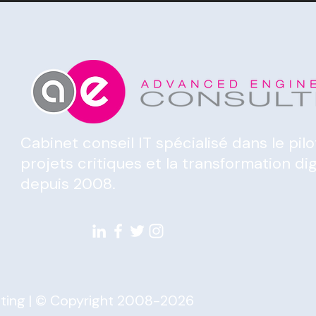
Cabinet conseil IT spécialisé dans le pil
projets critiques et la transformation dig
depuis 2008.
ting | © Copyright 2008-2026