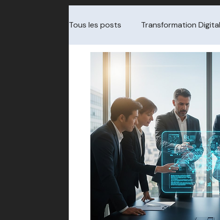
Tous les posts
Transformation Digita
Cybersécurité & Audit
Gouvern
Data & Analytics
Choix de pres
Transformation / change
Redre
ITSM / Service Management
Cha