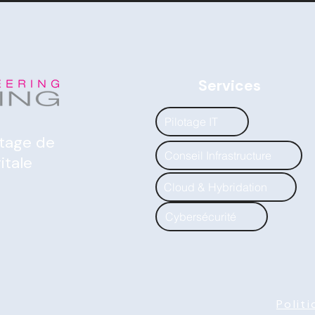
Services
Pilotage IT
otage de
Conseil Infrastructure
itale
Cloud & Hybridation
Cybersécurité
Polit