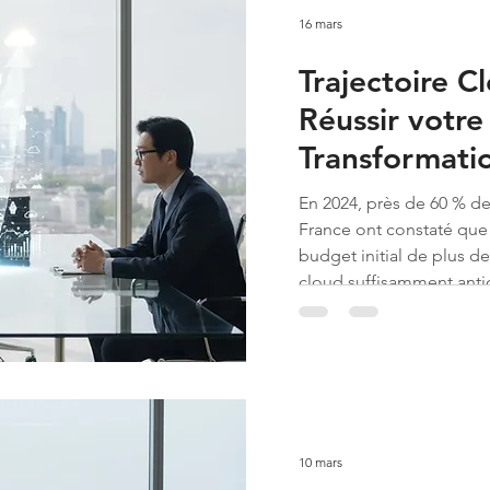
16 mars
Trajectoire Cl
Réussir votre
Transformati
En 2024, près de 60 % de
France ont constaté que 
budget initial de plus de
cloud suffisamment anti
doute ce constat : la co
et l'opacité de certaines f
10 mars