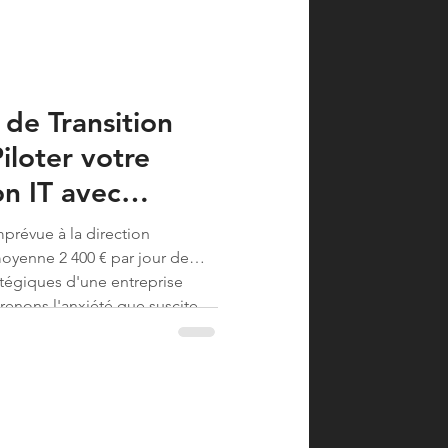
e Transition
Piloter votre
n IT avec
prévue à la direction
oyenne 2 400 € par jour de
ratégiques d'une entreprise
renons l'anxiété que suscite
nance, particulièrement quand
l expert prend souvent...