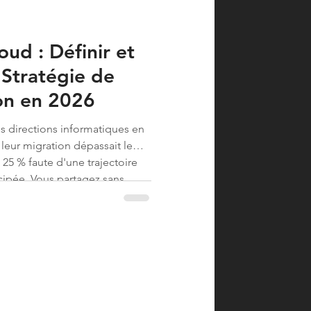
oud : Définir et
 Stratégie de
on en 2026
s directions informatiques en
leur migration dépassait le
 25 % faute d'une trajectoire
cipée. Vous partagez sans
mplexité de la gestion hybride
acturati...