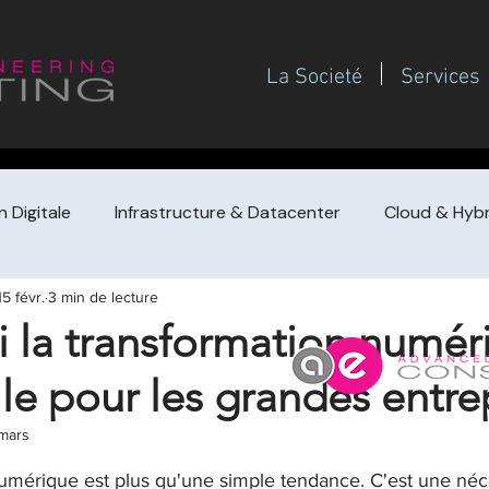
La Societé
Services
 Digitale
Infrastructure & Datacenter
Cloud & Hybr
15 févr.
3 min de lecture
Gouvernance SI
Gestion de projet / PMO
Management
 la transformation numér
lle pour les grandes entre
de prestataire
Achat de conseil (guides dirigeants
F
mars
 sur 5.
Redressement / turnaround & croissa
Pilotage financi
umérique est plus qu'une simple tendance. C'est une néce