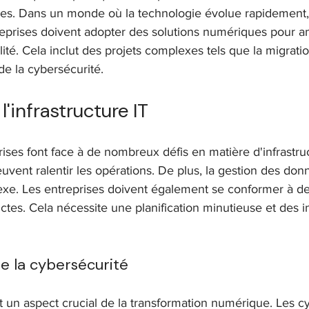
es. Dans un monde où la technologie évolue rapidement, r
treprises doivent adopter des solutions numériques pour am
Change & adoption
M&A / intégration IT
Gesti
gilité. Cela inclut des projets complexes tels que la migrati
de la cybersécurité.
l'infrastructure IT
ises font face à de nombreux défis en matière d'infrastruc
uvent ralentir les opérations. De plus, la gestion des don
exe. Les entreprises doivent également se conformer à de
ictes. Cela nécessite une planification minutieuse et des 
e la cybersécurité
t un aspect crucial de la transformation numérique. Les c