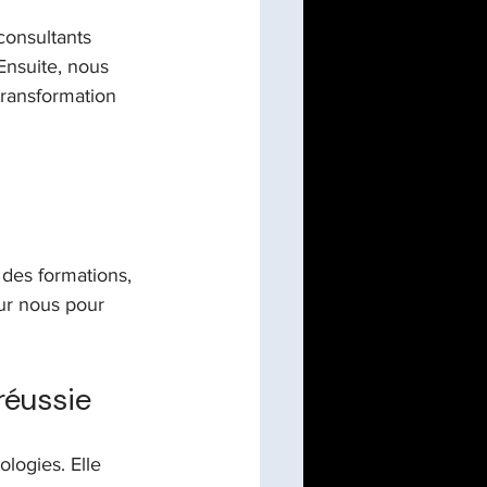
onsultants 
Ensuite, nous 
transformation 
 
des formations, 
ur nous pour 
réussie
logies. Elle 