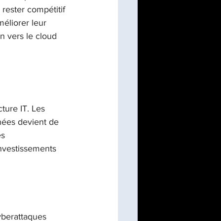
ester compétitif 
éliorer leur 
on de programme/PMO
on vers le cloud 
ture IT. Les 
nées devient de 
s 
investissements 
yberattaques 