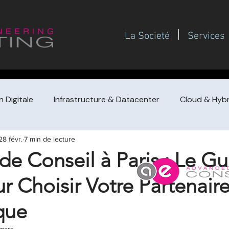
La Societé
Services
 Digitale
Infrastructure & Datacenter
Cloud & Hybr
28 févr.
7 min de lecture
Gouvernance SI
Gestion de projet / PMO
Management
de Conseil à Paris : Le G
r Choisir Votre Partenair
de prestataire
Achat de conseil (guides dirigeants
F
que
Redressement / turnaround & croissa
Pilotage financi