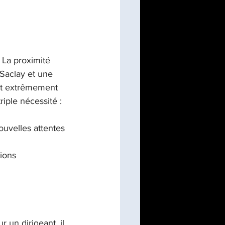
 La proximité 
Saclay et une 
nt extrêmement 
iple nécessité :

ouvelles attentes 
ions 
 un dirigeant, il 