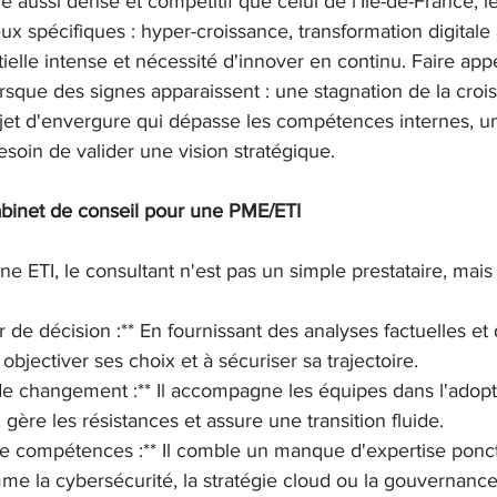
aussi dense et compétitif que celui de l'Île-de-France, le
ux spécifiques : hyper-croissance, transformation digitale
ielle intense et nécessité d'innover en continu. Faire app
orsque des signes apparaissent : une stagnation de la crois
et d'envergure qui dépasse les compétences internes, un
soin de valider une vision stratégique.
abinet de conseil pour une PME/ETI
ETI, le consultant n'est pas un simple prestataire, mais u
ur de décision :** En fournissant des analyses factuelles e
à objectiver ses choix et à sécuriser sa trajectoire.

 de changement :** Il accompagne les équipes dans l'adop
 gère les résistances et assure une transition fluide.

de compétences :** Il comble un manque d'expertise ponct
mme la cybersécurité, la stratégie cloud ou la gouvernanc