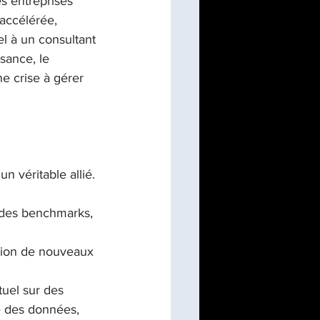
s entreprises 
 accélérée, 
el à un consultant 
sance, le 
e crise à gérer 
n véritable allié. 
t des benchmarks, 
tion de nouveaux 
uel sur des 
e des données, 