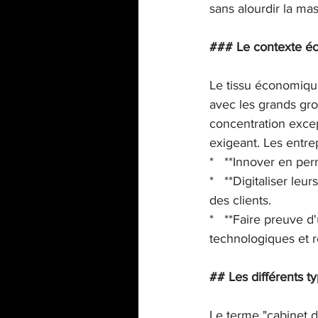
sans alourdir la mas
### Le contexte éco
Le tissu économique
avec les grands gr
concentration exce
exigeant. Les entrep
*   **Innover en pe
*   **Digitaliser le
des clients.

*   **Faire preuve 
technologiques et 
## Les différents ty
Le terme "cabinet de