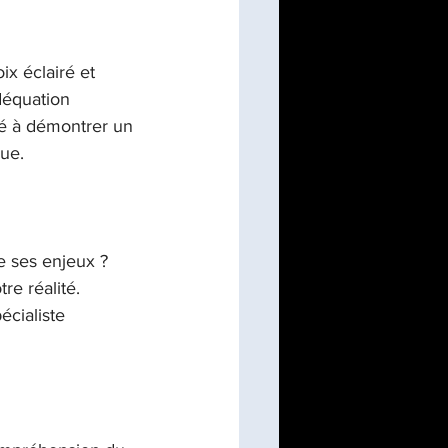
ix éclairé et 
adéquation 
ité à démontrer un 
que.
e ses enjeux ? 
re réalité. 
écialiste 