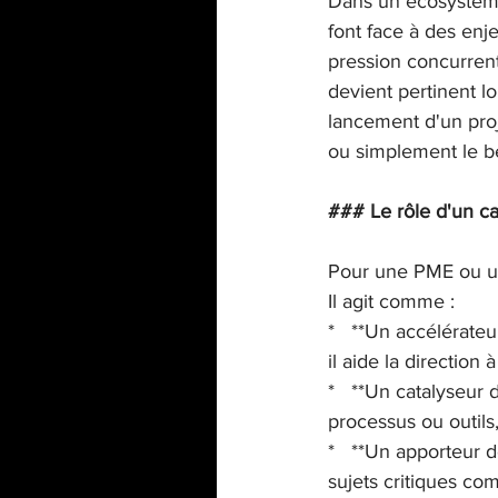
Dans un écosystème 
font face à des enje
pression concurrent
devient pertinent l
lancement d'un proj
ou simplement le be
### Le rôle d'un c
Pour une PME ou une 
Il agit comme :

*   **Un accélérate
il aide la direction 
*   **Un catalyseur
processus ou outils,
*   **Un apporteur 
sujets critiques co