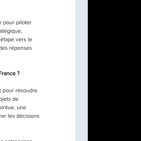
 pour piloter 
atégique, 
étape vers le 
 des réponses 
France ?
nt pour résoudre 
jets de 
ointue, une 
er les décisions 