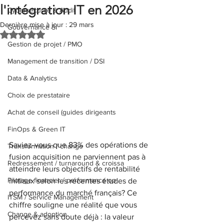
l'intégration IT en 2026
Cybersécurité & Audit
Dernière mise à jour :
29 mars
Gouvernance SI
Noté NaN étoiles sur 5.
Gestion de projet / PMO
Management de transition / DSI
Data & Analytics
Choix de prestataire
Achat de conseil (guides dirigeants
FinOps & Green IT
Saviez-vous que 83% des opérations de 
Transformation / change
fusion acquisition ne parviennent pas à 
Redressement / turnaround & croissa
atteindre leurs objectifs de rentabilité 
Pilotage financier / performance op
initiaux selon les récentes études de 
performance du marché français? Ce 
ITSM / Service Management
chiffre souligne une réalité que vous 
Change & adoption
percevez sans doute déjà : la valeur 