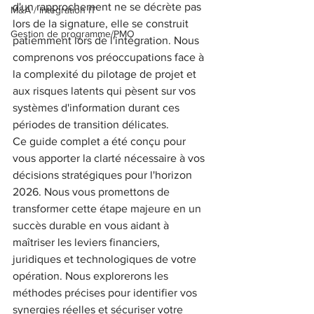
d'un rapprochement ne se décrète pas 
M&A / intégration IT
lors de la signature, elle se construit 
Gestion de programme/PMO
patiemment lors de l'intégration. Nous 
comprenons vos préoccupations face à 
la complexité du pilotage de projet et 
aux risques latents qui pèsent sur vos 
systèmes d'information durant ces 
périodes de transition délicates.
Ce guide complet a été conçu pour 
vous apporter la clarté nécessaire à vos 
décisions stratégiques pour l'horizon 
2026. Nous vous promettons de 
transformer cette étape majeure en un 
succès durable en vous aidant à 
maîtriser les leviers financiers, 
juridiques et technologiques de votre 
opération. Nous explorerons les 
méthodes précises pour identifier vos 
synergies réelles et sécuriser votre 