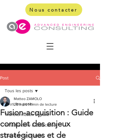
Nous contacter
Post
Tous les posts
Matteo ZAMOLO
Tous les posts
20 mars
14 min de lecture
Fusion-acquisition : Guide
Transformation Digitale
complet des enjeux
Infrastructure & Datacenter
stratégiques et de
Cloud & Hybridation