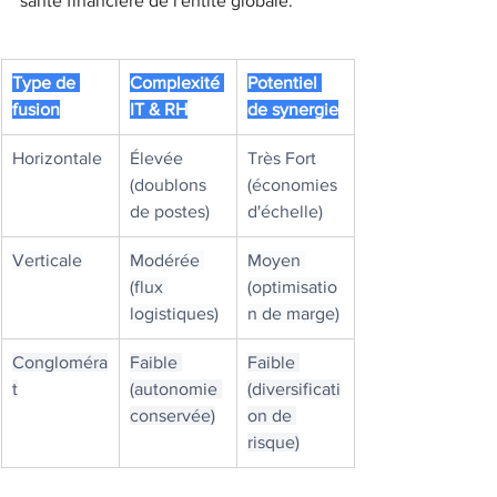
santé financière de l'entité globale.
Type de 
Complexité 
Potentiel 
fusion
IT & RH
de synergie
Horizontale
Élevée 
Très Fort 
(doublons 
(économies 
de postes)
d'échelle)
Verticale
Modérée 
Moyen 
(flux 
(optimisatio
logistiques)
n de marge)
Congloméra
Faible 
Faible 
t
(autonomie 
(diversificati
conservée)
on de 
risque)