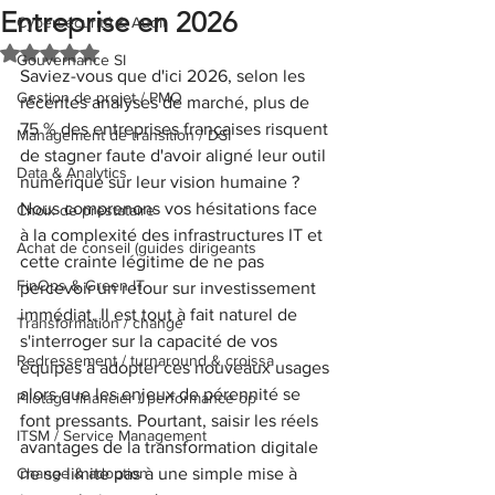
Entreprise en 2026
Cybersécurité & Audit
Noté NaN étoiles sur 5.
Gouvernance SI
Saviez-vous que d'ici 2026, selon les 
Gestion de projet / PMO
récentes analyses de marché, plus de 
75 % des entreprises françaises risquent 
Management de transition / DSI
de stagner faute d'avoir aligné leur outil 
Data & Analytics
numérique sur leur vision humaine ? 
Nous comprenons vos hésitations face 
Choix de prestataire
à la complexité des infrastructures IT et 
Achat de conseil (guides dirigeants
cette crainte légitime de ne pas 
FinOps & Green IT
percevoir un retour sur investissement 
immédiat. Il est tout à fait naturel de 
Transformation / change
s'interroger sur la capacité de vos 
Redressement / turnaround & croissa
équipes à adopter ces nouveaux usages 
alors que les enjeux de pérennité se 
Pilotage financier / performance op
font pressants. Pourtant, saisir les réels 
ITSM / Service Management
avantages de la transformation digitale 
Change & adoption
ne se limite pas à une simple mise à 