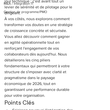
jour technique ; c'est avant tout un 
M&A / intégration IT
levier de sérénité et de pilotage pour le 
Gestion de programme/PMO
dirigeant.
À vos côtés, nous explorons comment 
transformer vos doutes en une stratégie 
de croissance concrète et sécurisée. 
Vous allez découvrir comment gagner 
en agilité opérationnelle tout en 
renforçant l'engagement de vos 
collaborateurs dès aujourd'hui. Nous 
détaillerons les cinq piliers 
fondamentaux qui permettront à votre 
structure de s'imposer avec clarté et 
pragmatisme dans le paysage 
économique de 2026, tout en 
garantissant une performance durable 
pour votre organisation.
Points Clés