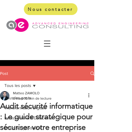
Nous contacter
Post
Tous les posts
Matteo ZAMOLO
Tous les posts
8 mars
15 min de lecture
Audit sécurité informatique
Transformation Digitale
: Le guide stratégique pour
Infrastructure & Datacenter
sécuriser votre entreprise
Cloud & Hybridation