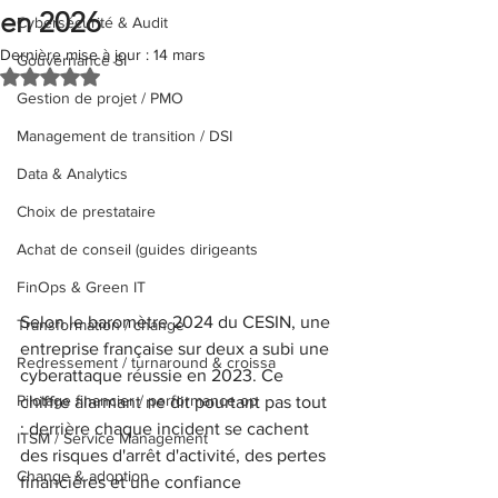
en 2026
Cybersécurité & Audit
Dernière mise à jour :
14 mars
Gouvernance SI
Noté NaN étoiles sur 5.
Gestion de projet / PMO
Management de transition / DSI
Data & Analytics
Choix de prestataire
Achat de conseil (guides dirigeants
FinOps & Green IT
Selon le baromètre 2024 du CESIN, une 
Transformation / change
entreprise française sur deux a subi une 
Redressement / turnaround & croissa
cyberattaque réussie en 2023. Ce 
Pilotage financier / performance op
chiffre alarmant ne dit pourtant pas tout 
: derrière chaque incident se cachent 
ITSM / Service Management
des risques d'arrêt d'activité, des pertes 
Change & adoption
financières et une confiance 