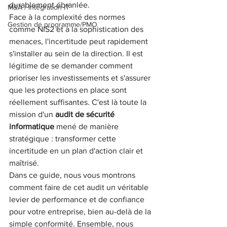
durablement ébranlée.
M&A / intégration IT
Face à la complexité des normes 
Gestion de programme/PMO
comme NIS2 et à la sophistication des 
menaces, l'incertitude peut rapidement 
s'installer au sein de la direction. Il est 
légitime de se demander comment 
prioriser les investissements et s'assurer 
que les protections en place sont 
réellement suffisantes. C'est là toute la 
mission d'un 
audit de sécurité 
informatique
 mené de manière 
stratégique : transformer cette 
incertitude en un plan d'action clair et 
maîtrisé.
Dans ce guide, nous vous montrons 
comment faire de cet audit un véritable 
levier de performance et de confiance 
pour votre entreprise, bien au-delà de la 
simple conformité. Ensemble, nous 