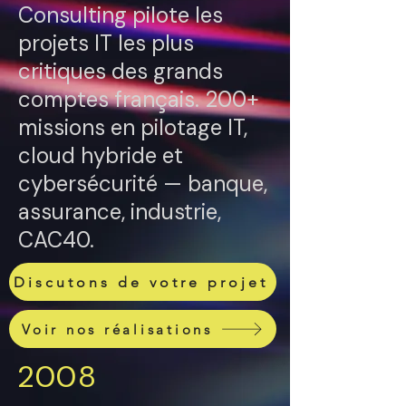
Consulting pilote les
projets IT les plus
critiques des grands
comptes français. 200+
missions en pilotage IT,
cloud hybride et
cybersécurité — banque,
assurance, industrie,
CAC40.
Discutons de votre projet
Voir nos réalisations
2008