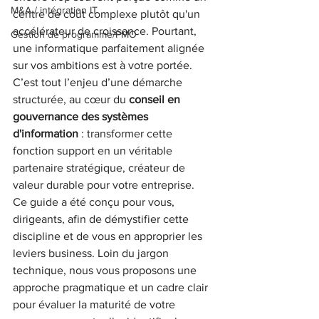
M&A / intégration IT
centre de coût complexe plutôt qu'un 
accélérateur de croissance. Pourtant, 
Gestion de programme/PMO
une informatique parfaitement alignée 
sur vos ambitions est à votre portée. 
C’est tout l’enjeu d’une démarche 
structurée, au cœur du 
conseil en 
gouvernance des systèmes 
d'information
 : transformer cette 
fonction support en un véritable 
partenaire stratégique, créateur de 
valeur durable pour votre entreprise.
Ce guide a été conçu pour vous, 
dirigeants, afin de démystifier cette 
discipline et de vous en approprier les 
leviers business. Loin du jargon 
technique, nous vous proposons une 
approche pragmatique et un cadre clair 
pour évaluer la maturité de votre 