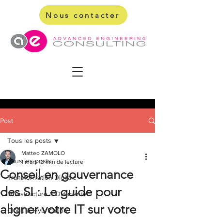
Nous contacter
Post
Tous les posts
Matteo ZAMOLO
Tous les posts
1 mars
13 min de lecture
Conseil en gouvernance
Transformation Digitale
des SI : Le guide pour
Infrastructure & Datacenter
aligner votre IT sur votre
Cloud & Hybridation