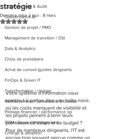
stratégie
Cybersécurité & Audit
Dernière mise à jour :
8 mars
Gouvernance SI
Noté NaN étoiles sur 5.
Gestion de projet / PMO
Management de transition / DSI
Data & Analytics
Choix de prestataire
Achat de conseil (guides dirigeants
FinOps & Green IT
Transformation / change
Votre système d'information vous 
semble-t-il parfois être une boîte noire, 
Redressement / turnaround & croissa
où les coûts manquent de visibilité et 
Pilotage financier / performance op
les projets peinent à tenir leurs 
ITSM / Service Management
promesses de délais et de budget ? 
Pour de nombreux dirigeants, l'IT est 
Change & adoption
encore trop souvent perçue comme un 