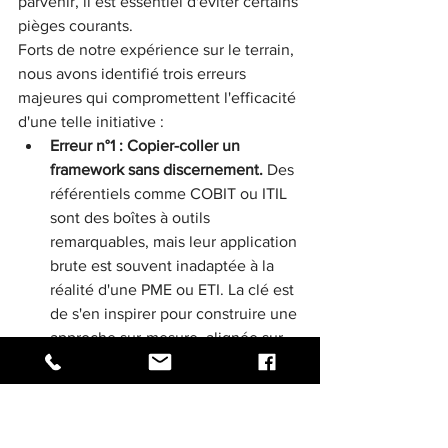
parvenir, il est essentiel d'éviter certains 
pièges courants.
Forts de notre expérience sur le terrain, 
nous avons identifié trois erreurs 
majeures qui compromettent l'efficacité 
d'une telle initiative :
Erreur n°1 : Copier-coller un 
framework sans discernement.
 Des 
référentiels comme COBIT ou ITIL 
sont des boîtes à outils 
remarquables, mais leur application 
brute est souvent inadaptée à la 
réalité d'une PME ou ETI. La clé est 
de s'en inspirer pour construire une 
approche sur-mesure, alignée sur 
votre culture et vos enjeux 
spécifiques.
Erreur n°2 : Lancer la démarche 
sans le sponsoring de la Direction.