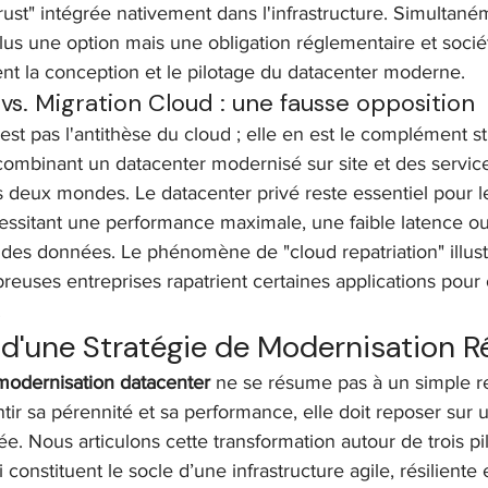
rust" intégrée nativement dans l'infrastructure. Simultaném
lus une option mais une obligation réglementaire et sociét
nt la conception et le pilotage du datacenter moderne.
vs. Migration Cloud : une fausse opposition
est pas l'antithèse du cloud ; elle en est le complément s
ombinant un datacenter modernisé sur site et des service
es deux mondes. Le datacenter privé reste essentiel pour 
écessitant une performance maximale, une faible latence o
 des données. Le phénomène de "cloud repatriation" illustr
euses entreprises rapatrient certaines applications pour 
.
s d'une Stratégie de Modernisation R
modernisation datacenter
 ne se résume pas à un simple 
tir sa pérennité et sa performance, elle doit reposer sur u
ée. Nous articulons cette transformation autour de trois pil
constituent le socle d’une infrastructure agile, résiliente 