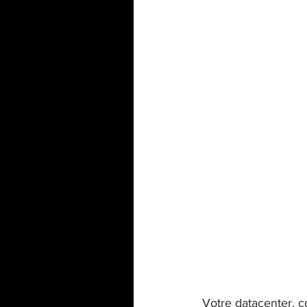
ITSM / Service Management
Votre datacenter, c