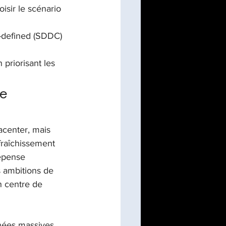
oisir le scénario 
e-defined (SDDC) 
priorisant les 
e 
acenter, mais 
fraîchissement 
epense 
es ambitions de 
n centre de 
nées massives 