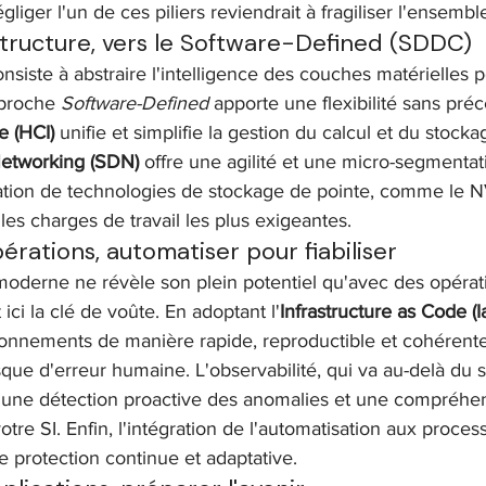
liger l'un de ces piliers reviendrait à fragiliser l'ensemble
frastructure, vers le Software-Defined (SDDC)
nsiste à abstraire l'intelligence des couches matérielles po
pproche 
Software-Defined
 apporte une flexibilité sans préc
 (HCI)
 unifie et simplifie la gestion du calcul et du stocka
Networking (SDN)
 offre une agilité et une micro-segmentati
gration de technologies de stockage de pointe, comme le 
es charges de travail les plus exigeantes.
Opérations, automatiser pour fiabiliser
moderne ne révèle son plein potentiel qu'avec des opérat
 ici la clé de voûte. En adoptant l'
Infrastructure as Code (I
onnements de manière rapide, reproductible et cohérente,
sque d'erreur humaine. L'observabilité, qui va au-delà du 
 une détection proactive des anomalies et une compréhen
re SI. Enfin, l'intégration de l'automatisation aux proces
 protection continue et adaptative.