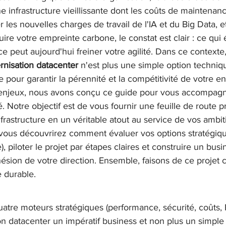
 infrastructure vieillissante dont les coûts de maintenanc
er les nouvelles charges de travail de l'IA et du Big Data, e
ire votre empreinte carbone, le constat est clair : ce qui é
ce peut aujourd'hui freiner votre agilité. Dans ce context
nisation datacenter
 n'est plus une simple option techniq
e pour garantir la pérennité et la compétitivité de votre en
enjeux, nous avons conçu ce guide pour vous accompagn
. Notre objectif est de vous fournir une feuille de route 
nfrastructure en un véritable atout au service de vos ambi
e, vous découvrirez comment évaluer vos options stratégiqu
, piloter le projet par étapes claires et construire un busi
ésion de votre direction. Ensemble, faisons de ce projet
e durable.
quatre moteurs stratégiques (performance, sécurité, coûts, 
on datacenter un impératif business et non plus un simple 