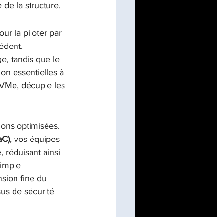
 de la structure.
ur la piloter par 
édent. 
ge, tandis que le 
on essentielles à 
NVMe, décuple les 
ions optimisées. 
aC)
, vos équipes 
 réduisant ainsi 
simple 
sion fine du 
sus de sécurité 