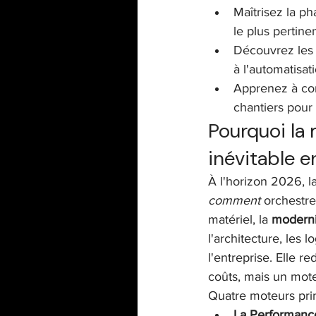
Maîtrisez la ph
le plus pertine
Découvrez les p
à l'automatisat
Apprenez à cons
chantiers pour 
Pourquoi la 
inévitable 
À l'horizon 2026, la
comment
 orchestre
matériel, la 
moderni
l'architecture, les l
l'entreprise. Elle r
coûts, mais un mot
Quatre moteurs prin
La Performance