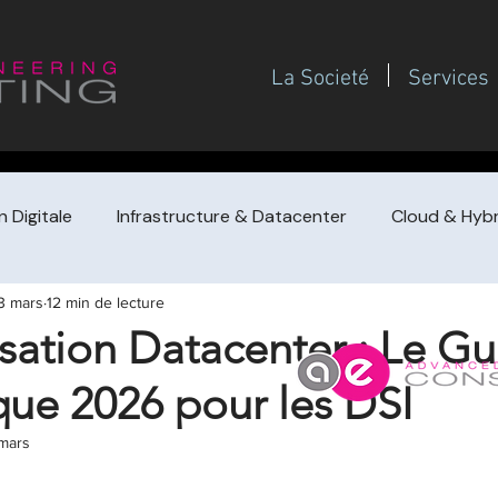
La Societé
Services
 Digitale
Infrastructure & Datacenter
Cloud & Hybr
3 mars
12 min de lecture
Gouvernance SI
Gestion de projet / PMO
Management
ation Datacenter : Le Gu
que 2026 pour les DSI
de prestataire
Achat de conseil (guides dirigeants
F
mars
 sur 5.
Redressement / turnaround & croissa
Pilotage financi