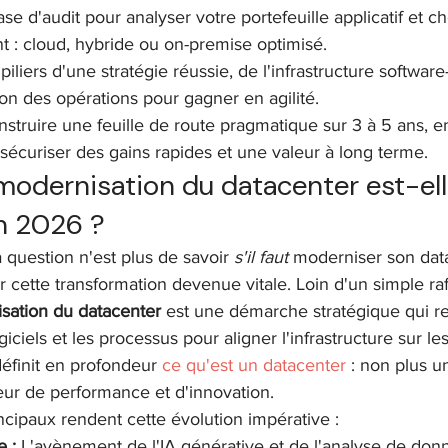
ase d'audit pour analyser votre portefeuille applicatif et ch
nt : cloud, hybride ou on-premise optimisé.
iliers d'une stratégie réussie, de l'infrastructure softwar
ion des opérations pour gagner en agilité.
truire une feuille de route pragmatique sur 3 à 5 ans, en 
sécuriser des gains rapides et une valeur à long terme.
modernisation du datacenter est-ell
en 2026 ?
 question n'est plus de savoir 
s'il faut
 moderniser son dat
r cette transformation devenue vitale. Loin d'un simple ra
sation du datacenter
 est une démarche stratégique qui r
ogiciels et les processus pour aligner l'infrastructure sur l
edéfinit en profondeur 
ce qu'est un datacenter
 : non plus u
eur de performance et d'innovation.
cipaux rendent cette évolution impérative :
 :
 L'avènement de l'IA générative et de l'analyse de don