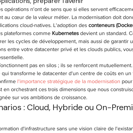
pplications, préparer l'avenir
les opérations n'ont de sens que si elles servent efficacem
ont au cœur de la valeur métier. La modernisation doit don
lications cloud-natives. L'adoption des 
conteneurs (Docker
des plateformes comme 
Kubernetes
 devient un standard. 
er les cycles de développement, mais aussi de garantir un
ons entre votre datacenter privé et les clouds publics, vou
ssentielle.
 fonctionnent pas en silos ; ils se renforcent mutuellement.
 qui transforme le datacenter d'un centre de coûts en un 
onfirme 
l'importance stratégique de la modernisation
 pour 
est en orchestrant ces trois dimensions que nous construiso
ignée sur vos ambitions de croissance.
narios : Cloud, Hybride ou On-Premi
mation d'infrastructure sans une vision claire de l'existan