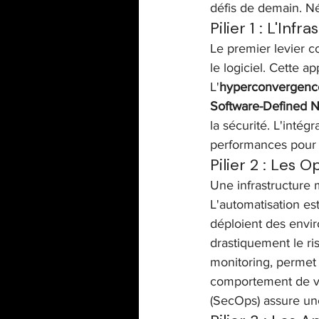
défis de demain. Nég
Pilier 1 : L'In
Le premier levier co
le logiciel. Cette a
L'
hyperconvergence
Software-Defined 
la sécurité. L'inté
performances pour l
Pilier 2 : Les 
Une infrastructure 
L'automatisation est
déploient des envir
drastiquement le ri
monitoring, permet
comportement de vot
(SecOps) assure une