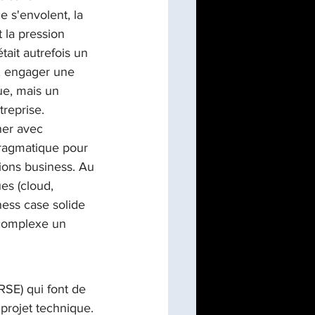
e s'envolent, la 
t la pression 
tait autrefois un 
e, engager une 
ue, mais un 
treprise.
er avec 
pragmatique pour 
tions business. Au 
es (cloud, 
ness case solide 
 complexe un 
RSE) qui font de 
projet technique.