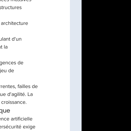
structures 
architecture 
ulant d'un 
 la 
igences de 
njeu de 
entes, failles de 
 d'agilité. La 
 croissance.
ique
ce artificielle 
rsécurité exige 