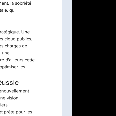
ent, la sobriété 
ale, qui 
tratégique. Une 
s cloud publics, 
les charges de 
u une 
e d'ailleurs cette 
optimiser les 
éussie
renouvellement 
ne vision 
iers 
et prête pour les 