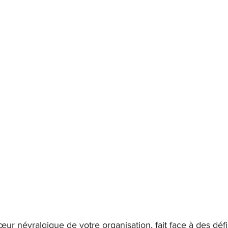
Change & adoption
M&A / intégration IT
Gesti
œur névralgique de votre organisation, fait face à des défi