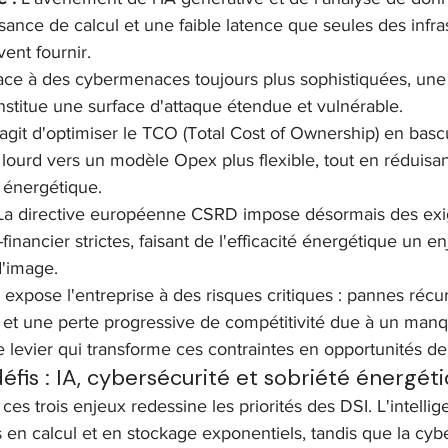
ance de calcul et une faible latence que seules des infra
nt fournir.
ace à des cybermenaces toujours plus sophistiquées, une 
onstitue une surface d'attaque étendue et vulnérable.
s'agit d'optimiser le TCO (Total Cost of Ownership) en basc
ourd vers un modèle Opex plus flexible, tout en réduisant
énergétique.
La directive européenne CSRD impose désormais des ex
-financier strictes, faisant de l'efficacité énergétique un e
d'image.
expose l'entreprise à des risques critiques : pannes récurr
 et une perte progressive de compétitivité due à un manque
e levier qui transforme ces contraintes en opportunités de
éfis : IA, cybersécurité et sobriété énergét
s trois enjeux redessine les priorités des DSI. L'intelligen
en calcul et en stockage exponentiels, tandis que la cybe